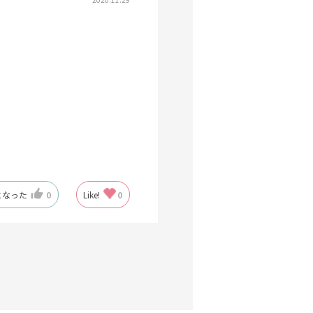
になった
0
Like!
0