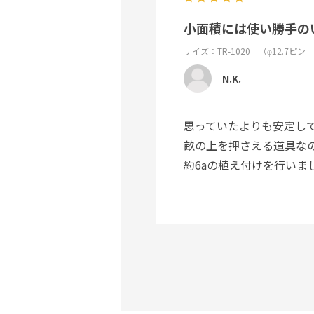
小面積には使い勝手の
サイズ：TR-1020 （φ12.7ピ
N.K.
思っていたよりも安定し
畝の上を押さえる道具な
約6aの植え付けを行い