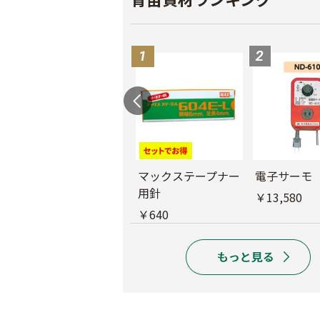
バインダー紐 ジュ
マックステープナー
電子サーモ
ート
用針
￥13,580
￥1,980
￥640