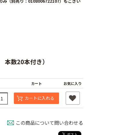
ピンのみ（別売り：0108006722107）もござい
cm 本数20本付き）
ナーピン
バインダー紐 ジュ
マックステープナー
ート
用針
80
カート
お気に入り
￥1,980
￥640
カートに入れる
この商品について問い合わせる