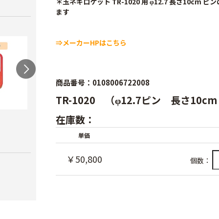
＊玉ネギロケット TR-1020 用 φ12.7 長さ10cm 
ます
⇒メーカーHPはこちら
商品番号：0108006722008
TR-1020 （φ12.7ピン 長さ10
在庫数：
農電マット 単相
光分解テープ（マッ
ラン
クステープナー用）
￥19,980
￥3,4
単価
￥1,340
￥50,800
個数：