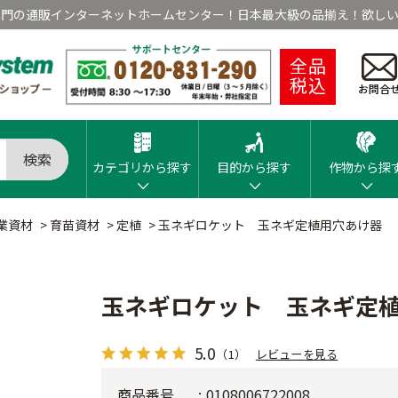
専門の通販インターネットホームセンター！日本最大級の品揃え！欲しい
全品
税込
お問合
検索
カテゴリから探す
目的から探す
作物から探
業資材
>
育苗資材
>
定植
>
玉ネギロケット 玉ネギ定植用穴あけ器
玉ネギロケット 玉ネギ定
5.0
（1）
レビューを見る
商品番号
0108006722008