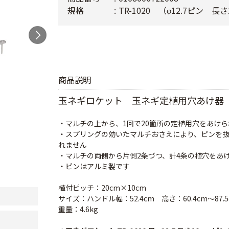
規格
TR-1020 （φ12.7ピン 
商品説明
玉ネギロケット 玉ネギ定植用穴あけ器
・マルチの上から、1回で20箇所の定植用穴をあけら
・スプリングの効いたマルチおさえにより、ピンを
れません
・マルチの両側から片側2条づつ、計4条の植穴をあ
・ピンはアルミ製です
植付ピッチ：20cm×10cm
サイズ：ハンドル幅：52.4cm 高さ：60.4cm～87.5
重量：4.6kg