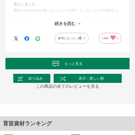
安心しました。
農家を始め16穴が家にあったので使用していましたが100株作る
のも土入れが大変、、、このトレー一つで楽に苗作りができるよ
うになり有り難いです。購入して良かったです！
続きを読む
参考になった
2
Like!
0
もっと見る
絞り込み
表示：新しい順
この商品の全てのレビューを見る
育苗資材ランキング