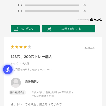
★
2
(0)
★
1
(0)
絞り込み
表示：新しい順
2025.9.17
128穴、200穴トレー購入
サイズ：128穴用
何で商品を知りましたか
:ホームページ
烏骨鶏飼い
購入確認済み
年代:
40代
農家/農家以外:
専業農家
主な栽培作物:
その他
硬いトレーで繰り返し使えそうですので