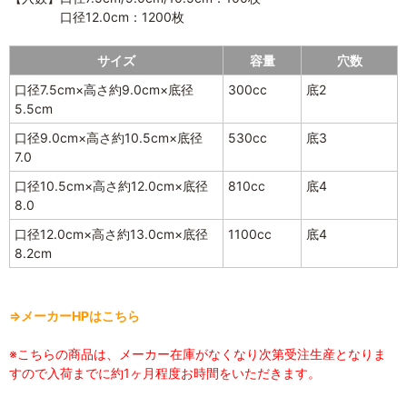
口径12.0cm：1200枚
サイズ
容量
穴数
口径7.5cm×高さ約9.0cm×底径
300cc
底2
5.5cm
口径9.0cm×高さ約10.5cm×底径
530cc
底3
7.0
口径10.5cm×高さ約12.0cm×底径
810cc
底4
8.0
口径12.0cm×高さ約13.0cm×底径
1100cc
底4
8.2cm
⇒メーカーHPはこちら
※こちらの商品は、メーカー在庫がなくなり次第受注生産となりま
すので入荷までに約1ヶ月程度お時間をいただきます。