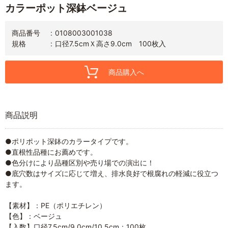
カラーポット深鉢ベージュ
商品番号
0108003001038
規格
口径7.5cmＸ高さ9.0cm 100枚入
商品購入へ
商品説明
●ポリポット深鉢のカラータイプです。
●直根性品種にお薦めです。
●色分けにより品種区別や売り場での演出に！
●底穴数はサイズに応じて増え、排水良好で根腐れの軽減に役立つ
ます。
【素材】：PE（ポリエチレン）
【色】：ベージュ
【入数】口径7.5cm/9.0cm/10.5cm：100枚