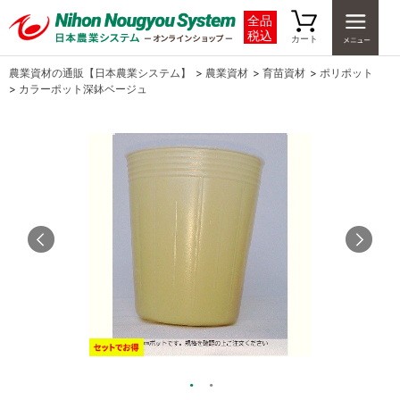
全品
税込
カート
農業資材の通販【日本農業システム】
>
農業資材
>
育苗資材
>
ポリポット
>
カラーポット深鉢ベージュ