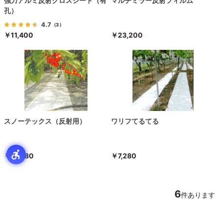
強力アルミ反射クロスシート（有
マルチミラー反射フィルム
孔）
4.7
（3）
￥11,400
￥23,200
スノーテックス（反射用）
ワリフてるてる
￥14,780
￥7,280
6
件あります