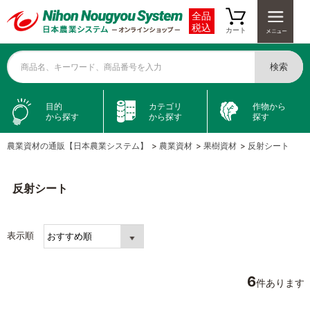
全品
税込
カート
検索
商品名、キーワード、商品番号を入力
目的
カテゴリ
作物から
から探す
から探す
探す
農業資材の通販【日本農業システム】
>
農業資材
>
果樹資材
>
反射シート
反射シート
表示順
6
件あります