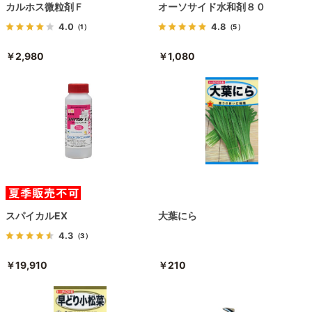
カルホス微粒剤Ｆ
オーソサイド水和剤８０
4.0
4.8
（1）
（5）
￥2,980
￥1,080
スパイカルEX
大葉にら
4.3
（3）
￥19,910
￥210