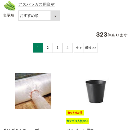
アスパラガス用資材
表示順
323
件あります
1
2
3
4
次 >
最後 >>