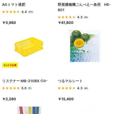
AGトマト液肥
野菜播種機ごんべえ一条用 HS-
801
4.4
（11）
4.3
（4）
￥5,980
￥61,800
リステナー MB-210BX ｲｴﾛｰ
つるマルシート
5.0
4.3
（1）
（4）
￥2,280
￥15,400