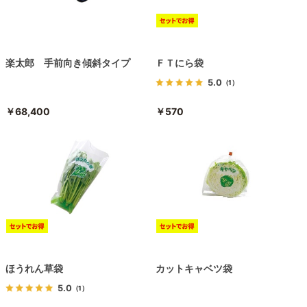
楽太郎 手前向き傾斜タイプ
ＦＴにら袋
5.0
（1）
￥68,400
￥570
ほうれん草袋
カットキャベツ袋
5.0
（1）