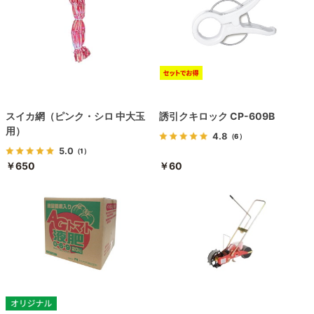
スイカ網（ピンク・シロ 中大玉
誘引クキロック CP-609B
用）
4.8
（6）
5.0
（1）
￥650
￥60