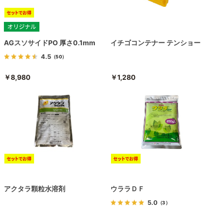
AGスソサイドPO 厚さ0.1mm
イチゴコンテナー テンショー
4.5
（50）
￥8,980
￥1,280
アクタラ顆粒水溶剤
ウララＤＦ
5.0
（3）