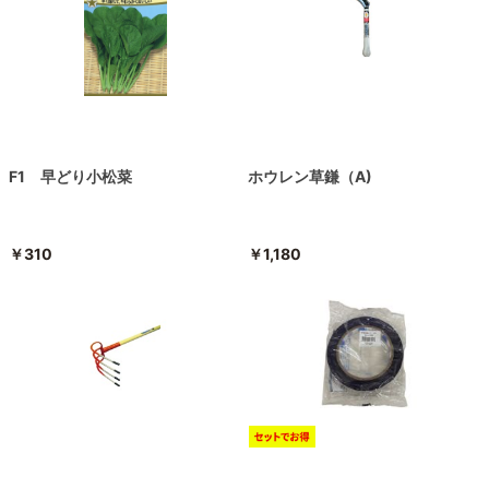
F1 早どり小松菜
ホウレン草鎌（A)
￥310
￥1,180