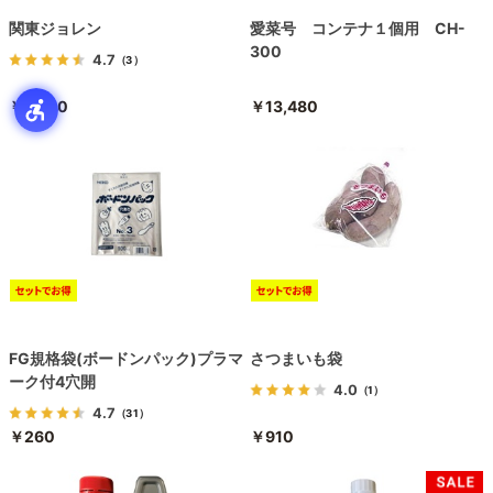
関東ジョレン
愛菜号 コンテナ１個用 CH-
300
4.7
（3）
￥2,780
￥13,480
FG規格袋(ボードンパック)プラマ
さつまいも袋
ーク付4穴開
4.0
（1）
4.7
（31）
￥260
￥910