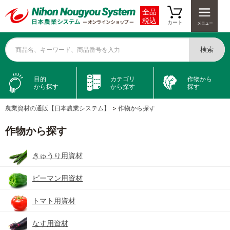
全品
税込
カート
検索
商品名、キーワード、商品番号を入力
目的
カテゴリ
作物から
から探す
から探す
探す
農業資材の通販【日本農業システム】
>
作物から探す
作物から探す
きゅうり用資材
ピーマン用資材
トマト用資材
なす用資材