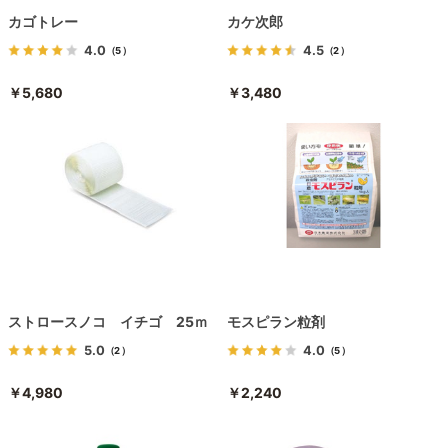
カゴトレー
カケ次郎
4.0
4.5
（5）
（2）
￥5,680
￥3,480
ストロースノコ イチゴ 25ｍ
モスピラン粒剤
5.0
4.0
（2）
（5）
￥4,980
￥2,240