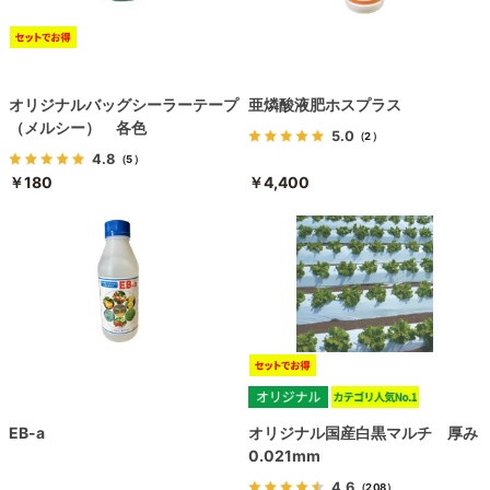
オリジナルバッグシーラーテープ
亜燐酸液肥ホスプラス
（メルシー） 各色
5.0
（2）
4.8
（5）
￥180
￥4,400
EB-a
オリジナル国産白黒マルチ 厚み
0.021mm
4.6
（208）