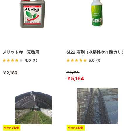
メリット赤 完熟用
Si22 液剤（水溶性ケイ酸カリ）
4.0
5.0
（3）
（1）
￥5,380
￥2,180
￥5,164