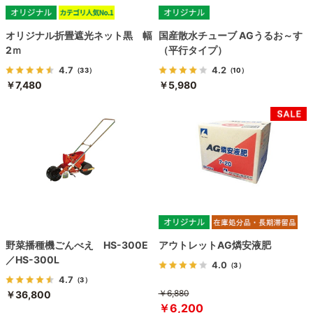
オリジナル折畳遮光ネット黒 幅
国産散水チューブ AGうるお～す
2ｍ
（平行タイプ）
4.7
4.2
（33）
（10）
￥7,480
￥5,980
野菜播種機ごんべえ HS-300E
アウトレットAG燐安液肥
／HS-300L
4.0
（3）
4.7
（3）
￥6,880
￥36,800
￥6,200