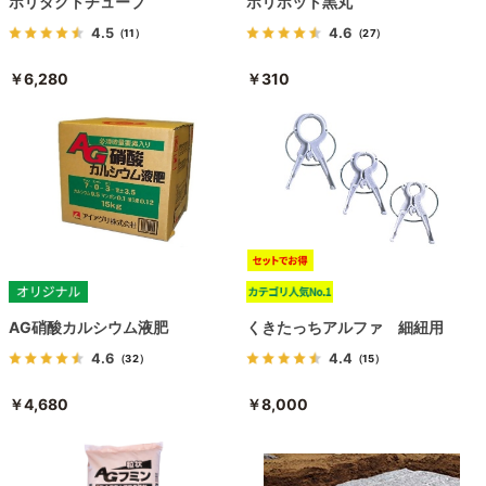
ポリダクトチューブ
ポリポット黒丸
4.5
4.6
（11）
（27）
￥6,280
￥310
AG硝酸カルシウム液肥
くきたっちアルファ 細紐用
4.6
4.4
（32）
（15）
￥4,680
￥8,000