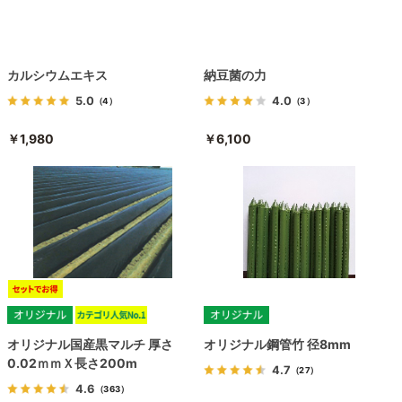
カルシウムエキス
納豆菌の力
5.0
4.0
（4）
（3）
￥1,980
￥6,100
オリジナル国産黒マルチ 厚さ
オリジナル鋼管竹 径8mm
0.02ｍｍＸ長さ200m
4.7
（27）
4.6
（363）