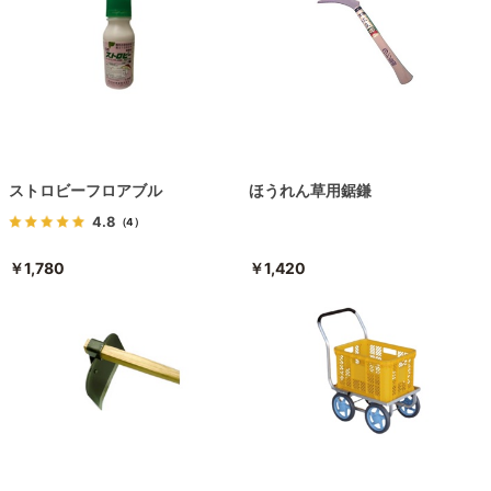
ストロビーフロアブル
ほうれん草用鋸鎌
4.8
（4）
￥1,780
￥1,420