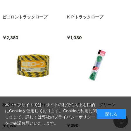
ビニロントラックロープ
ＫＰトラックロープ
￥2,380
￥1,080
標識ロープ（コイル巻）
ガーデンロープ グリーン
本ウェブサイトでは、サイトの利便性向上を目的
にCookieを使用しております。Cookieの利用に関
閉じる
しまして、詳しくは弊社の
プライバシーポリシー
をご確認お願いいたします。
￥1,160
￥390