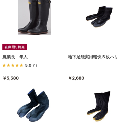
農業長 隼人
地下足袋実用軽快５枚ハリ
5.0
（1）
￥5,580
￥2,680