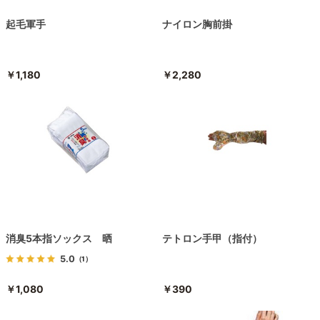
起毛軍手
ナイロン胸前掛
￥1,180
￥2,280
消臭5本指ソックス 晒
テトロン手甲（指付）
5.0
（1）
￥1,080
￥390