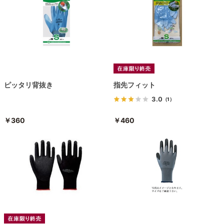
ピッタリ背抜き
指先フィット
3.0
（1）
￥360
￥460