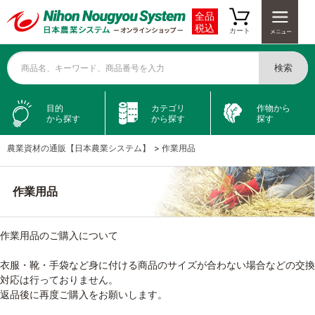
全品
税込
カート
検索
商品名、キーワード、商品番号を入力
目的
カテゴリ
作物から
から探す
から探す
探す
農業資材の通販【日本農業システム】
>
作業用品
作業用品
作業用品のご購入について
衣服・靴・手袋など身に付ける商品のサイズが合わない場合などの交換
対応は行っておりません。
返品後に再度ご購入をお願いします。