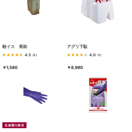
軽イス 長助
アグリ下駄
4.5
4.0
（2）
（1）
￥1,580
￥8,980