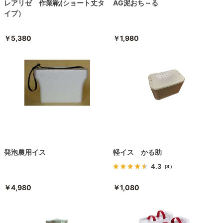
レアリゼ 作業靴(ショート丈タ
AG泥おち～る
イプ）
￥5,380
￥1,980
発泡農用イス
軽イス かる助
4.3
（3）
￥4,980
￥1,080