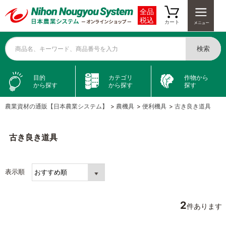
全品
税込
カート
検索
商品名、キーワード、商品番号を入力
目的
カテゴリ
作物から
から探す
から探す
探す
農業資材の通販【日本農業システム】
>
農機具
>
便利機具
>
古き良き道具
古き良き道具
表示順
2
件あります