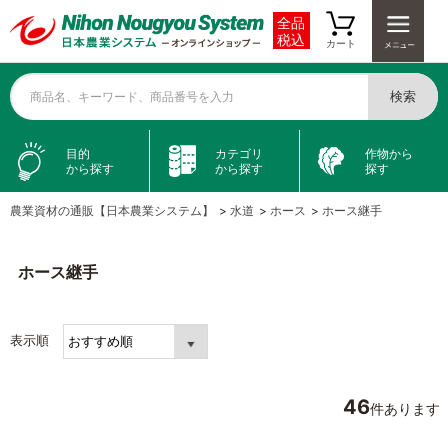
全品
税込
カート
検索
商品名、キーワード、商品番号を入力
目的
カテゴリ
作物から
から探す
から探す
探す
農業資材の通販【日本農業システム】
>
水道
>
ホース
>
ホース継手
ホース継手
表示順
46
件あります