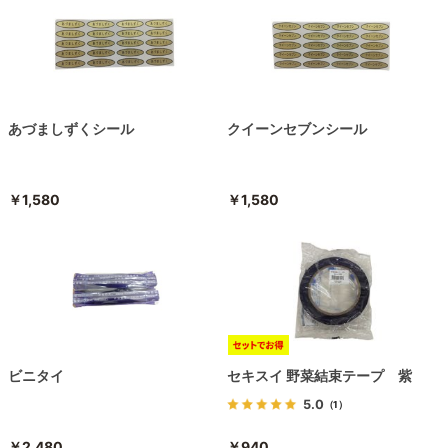
あづましずくシール
クイーンセブンシール
￥1,580
￥1,580
ビニタイ
セキスイ 野菜結束テープ 紫
5.0
（1）
￥2,480
￥940