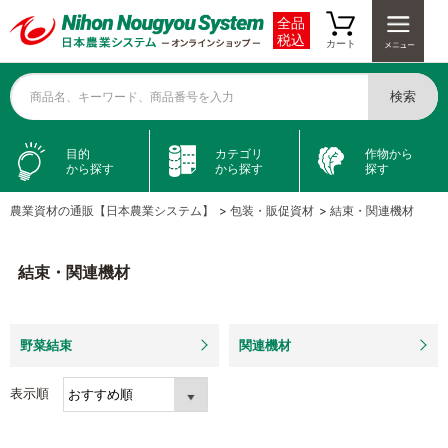
全品
税込
カート
検索
商品名、キーワード、商品番号を入力
目的
カテゴリ
作物から
から探す
から探す
探す
農業資材の通販【日本農業システム】
>
包装・販促資材
>
結束・関連機材
結束・関連機材
野菜結束
関連機材
表示順