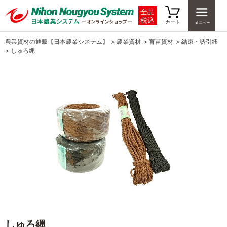
全品
税込
カート
農業資材の通販【日本農業システム】
>
農業資材
>
育苗資材
>
結束・誘引紐
>
しゅろ縄
しゅろ縄