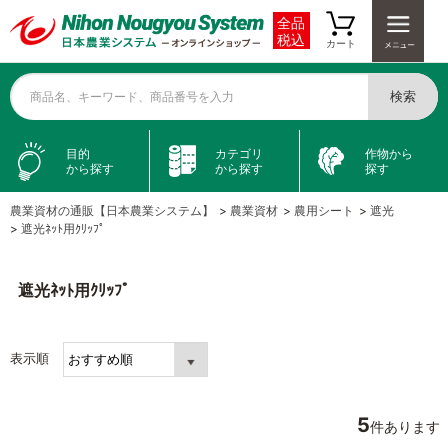
全品
税込
カート
検索
商品名、キーワード、商品番号を入力
目的
カテゴリ
作物から
から探す
から探す
探す
農業資材の通販【日本農業システム】
>
農業資材
>
農用シート
>
遮光
>
遮光ﾈｯﾄ用ｸﾘｯﾌﾟ
遮光ﾈｯﾄ用ｸﾘｯﾌﾟ
表示順
5
件あります