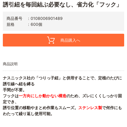
誘引紐を毎回結ぶ必要なし、省力化「フック」
商品番号
0108006901489
規格
600個
商品購入へ
商品説明
ナスニックス社の「つりっ子紐」と併用することで、定植のたびに
誘引線へ紐を縛る
手間が不要。
フックは
一方向にしか動かない構造
のため、ズレにくくしっかり固
定でき、
誘引位置の移動やまとめ作業もスムーズ。
ステンレス製
で何作にも
わたって繰り返し使用可能。