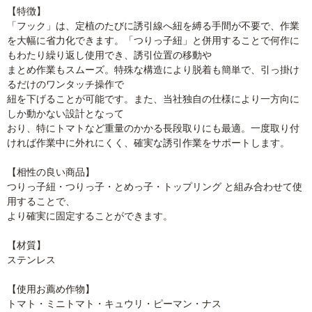
【特徴】
「フック」は、定植のたびに誘引線へ紐を縛る手間が不要で、作業
を大幅に省力化できます。「つりっ子紐」と併用することで何作に
もわたり繰り返し使用でき、誘引位置の移動や
まとめ作業もスムーズ。特殊な構造により脱着も簡単で、引っ掛け
るだけのワンタッチ操作で
紐を下げることが可能です。また、当社独自の仕様により一方向に
しか動かない設計となって
おり、特にトマトなど重量のかかる長段取りにも最適。一度取り付
ければ作業中に外れにくく、確実な誘引作業をサポートします。
【相性の良い商品】
つりっ子紐・つりっ子・とめっ子・トップリング と組み合わせて使
用することで、
より確実に固定することができます。
【材質】
ステンレス
【使用お薦め作物】
トマト・ミニトマト・キュウリ・ピーマン・ナス