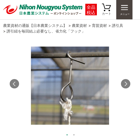
全品
税込
カート
農業資材の通販【日本農業システム】
>
農業資材
>
育苗資材
>
誘引具
>
誘引紐を毎回結ぶ必要なし、省力化「フック」