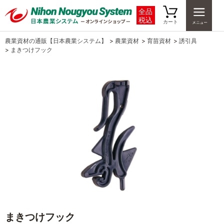
全品
税込
カート
農業資材の通販【日本農業システム】
>
農業資材
>
育苗資材
>
誘引具
>
まきつけフック
まきつけフック