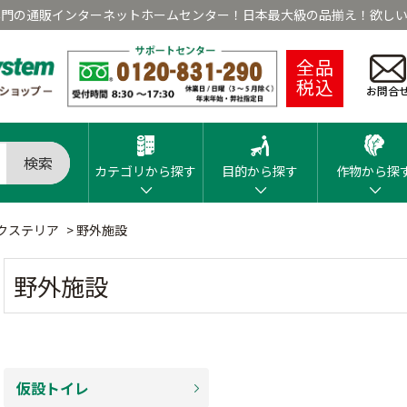
専門の通販インターネットホームセンター！日本最大級の品揃え！欲しい
全品
税込
お問合
検索
カテゴリから探す
目的から探す
作物から探
クステリア
>
野外施設
野外施設
仮設トイレ