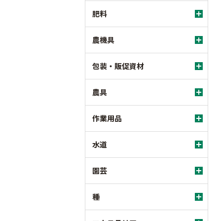
肥料
農機具
包装・販促資材
農具
作業用品
水道
園芸
種