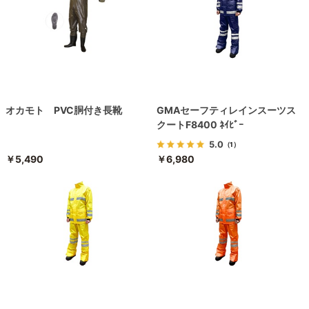
オカモト PVC胴付き長靴
GMAセーフティレインスーツス
クートF8400 ﾈｲﾋﾞｰ
5.0
（1）
￥5,490
￥6,980