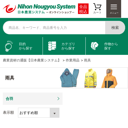
全品
税込
カート
検索
商品名、キーワード、商品番号を入力
目的
カテゴリ
作物から
から探す
から探す
探す
農業資材の通販【日本農業システム】
>
作業用品
>
雨具
雨具
合羽
表示順