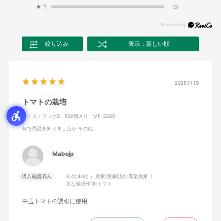
★
1
(0)
絞り込み
表示：新しい順
2025.11.19
トマトの栽培
サイズ：フックS 500個入り MF-S500
何で商品を知りましたか
:その他
Mabojp
購入確認済み
年代:
40代
農家/農家以外:
専業農家
主な栽培作物:
トマト
中玉トマトの誘引に使用