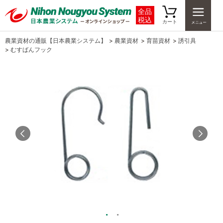
全品
税込
カート
農業資材の通販【日本農業システム】
>
農業資材
>
育苗資材
>
誘引具
>
むすばんフック