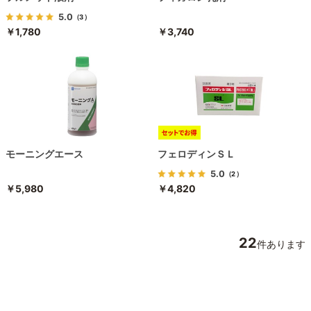
5.0
（3）
￥1,780
￥3,740
モーニングエース
フェロディンＳＬ
5.0
（2）
￥5,980
￥4,820
22
件あります