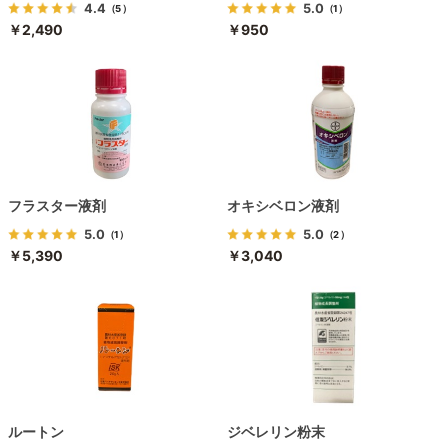
4.4
5.0
（5）
（1）
￥2,490
￥950
フラスター液剤
オキシベロン液剤
5.0
5.0
（1）
（2）
￥5,390
￥3,040
ルートン
ジベレリン粉末