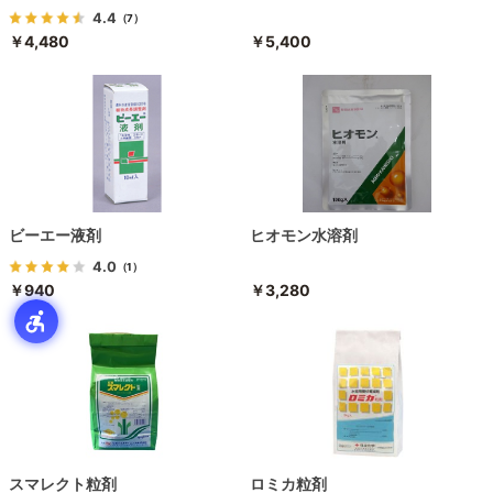
4.4
（7）
￥4,480
￥5,400
ビーエー液剤
ヒオモン水溶剤
4.0
（1）
￥940
￥3,280
スマレクト粒剤
ロミカ粒剤