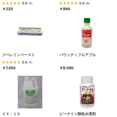
5.0
5.0
（1）
（3）
￥220
￥890
ジベレリンペースト
バウンティフロアブル
5.0
（1）
￥7,450
￥8,580
ＣＸ－１０
ビーナイン顆粒水溶剤