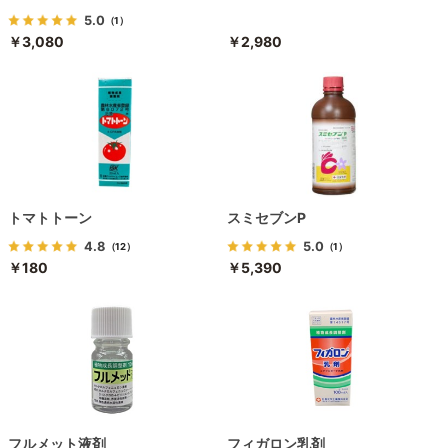
5.0
（1）
￥3,080
￥2,980
トマトトーン
スミセブンP
4.8
5.0
（12）
（1）
￥180
￥5,390
フルメット液剤
フィガロン乳剤