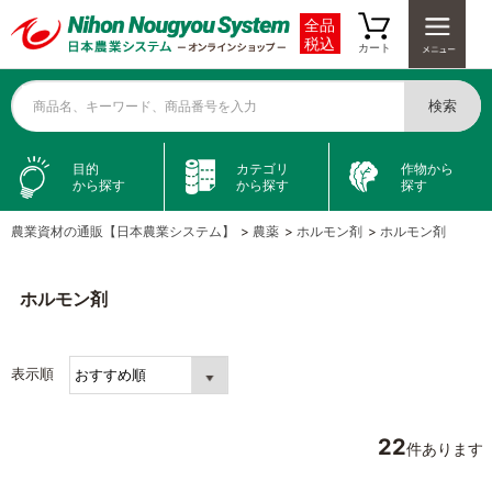
全品
税込
カート
検索
商品名、キーワード、商品番号を入力
目的
カテゴリ
作物から
から探す
から探す
探す
農業資材の通販【日本農業システム】
>
農薬
>
ホルモン剤
>
ホルモン剤
ホルモン剤
表示順
22
件あります