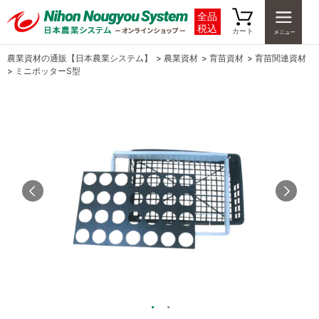
全品
税込
カート
農業資材の通販【日本農業システム】
>
農業資材
>
育苗資材
>
育苗関連資材
>
ミニポッターS型