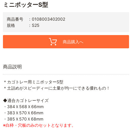
ミニポッターS型
商品番号
0108003402002
規格
S25
商品購入へ
商品説明
＊カゴトレー用ミニポッターS型
＊土詰めがスピーディーに土量が均一にできる優れもの！
◆適合カゴトレーサイズ
・384Ｘ568Ｘ66mm
・383Ｘ570Ｘ66mm
・385Ｘ570Ｘ68mm
※白枠・穴板のみのセットとなります。