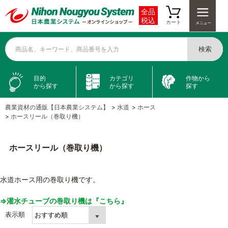
全品
税込
カート
検索
商品名、キーワード、商品番号を入力
目的
カテゴリ
作物から
から探す
から探す
探す
農業資材の通販【日本農業システム】
>
水道
>
ホース
>
ホースリール（巻取り機）
ホースリール（巻取り機）
水道ホース用の巻取り機です。
⇒灌水チューブの巻取り機は『こちら』
表示順