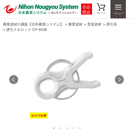
全品
税込
カート
農業資材の通販【日本農業システム】
>
農業資材
>
育苗資材
>
誘引具
>
誘引クキロック CP-609E