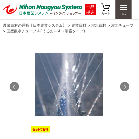
全品
税込
カート
農業資材の通販【日本農業システム】
>
農業資材
>
灌水資材
>
灌水チューブ
>
国産散水チューブ AGうるお～す（噴霧タイプ）