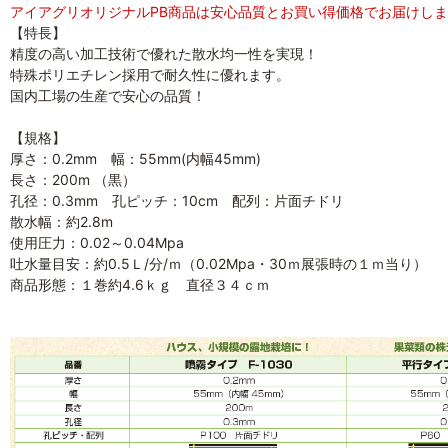
アイアグリオリジナルPB商品は安心品質とお買い得価格でお届けし
【特長】
精度の高い加工技術で優れた散水均一性を実現！
特殊ポリエチレン採用で耐久性に優れます。
国内工場の生産で安心の品質！
【規格】
厚さ：0.2mm 幅：55mm(内幅45mm)
長さ：200m （黒）
孔径：0.3mm 孔ピッチ：10cm 配列：片面チドリ
散水幅：約2.8m
使用圧力：0.02～0.04Mpa
吐水量目安：約0.5Ｌ/分/ｍ（0.02Mpa・30ｍ展張時の１ｍ当り）
商品形態：１巻約4.6ｋｇ 直径３４ｃｍ