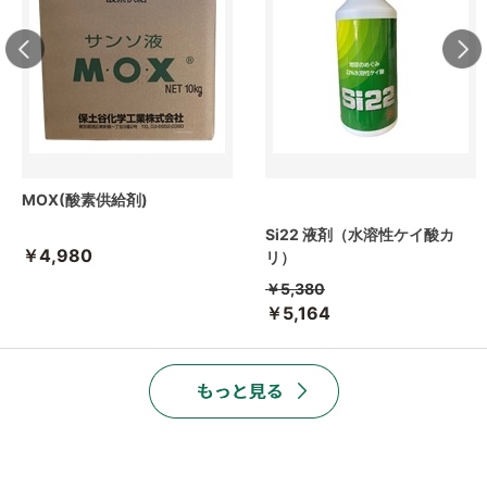
MOX(酸素供給剤)
Si22 液剤（水溶性ケイ酸カ
￥4,980
リ）
￥5,380
￥5,164