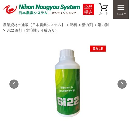
全品
税込
カート
農業資材の通販【日本農業システム】
>
肥料
>
活力剤
>
活力剤
>
Si22 液剤（水溶性ケイ酸カリ）