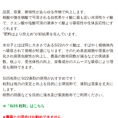
品質、収量、耐候性があらゆる作物で向上します。
根酸や微生物酸で可溶される自然界ケイ酸に最も近い水溶性ケイ酸
で、クエン酸や塩酸可溶の液体ケイ酸より吸収性や生体反応性にす
ぐれます。
”肥料はより控えめ”が好結果を生んでいます。
水分子とほぼ同じ大きさであるSi22のケイ酸は、すばやく植物体内
へ吸収されて発根が旺盛になります。そのため表皮細胞や茎葉が強
化され病害虫耐性が向上し、農薬の散布回数が減るなどの実績多
数。枝ぶり、受光体性の向上、栄養成分のスムーズな吸収により増
収も期待できます。
Si25粒剤とSi22液剤の併用がおすすめです！
粒剤は地力の安定と向上を目的に土壌混和で、液剤は茎葉を丈夫に
します。
樹勢の回復などを目的に潅水及び葉面散布でご利用ください。
⇒「Si25 粒剤」はこちら
※農薬との混合はお勧めできません。