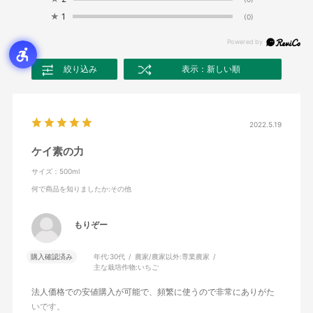
★
1
(0)
絞り込み
表示：新しい順
2022.5.19
ケイ素の力
サイズ：500ml
何で商品を知りましたか
:その他
もりぞー
購入確認済み
年代:
30代
農家/農家以外:
専業農家
主な栽培作物:
いちご
法人価格での安値購入が可能で、頻繁に使うので非常にありがた
いです。