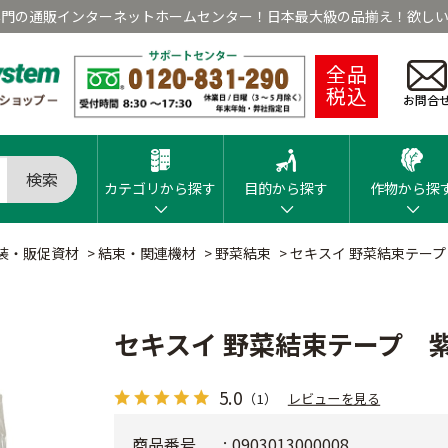
専門の通販インターネットホームセンター！日本最大級の品揃え！欲しい
全品
税込
お問合
検索
カテゴリから探す
目的から探す
作物から探
装・販促資材
>
結束・関連機材
>
野菜結束
>
セキスイ 野菜結束テープ
セキスイ 野菜結束テープ 
5.0
（1）
レビューを見る
商品番号
0903013000008