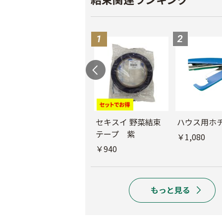
ニチバンバックシ
セキスイ 野菜結束
ハウス用ホ
ーラーBS-3200用
テープ 紫
￥1,080
開封紙テープ
￥940
￥1,350