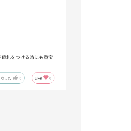
ド値札をつける時にも重宝
になった
0
Like!
0