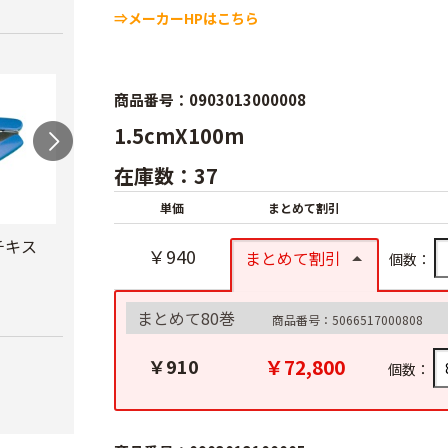
⇒メーカーHPはこちら
商品番号：0903013000008
1.5cmX100m
在庫数：37
単価
まとめて割引
チキス
セキスイ バッグシ
ニチバン バッグシ
セキス
￥940
まとめて割引
個数：
ーラー
ーラー BS-2200
テー
￥2,980
￥4,380
￥1,1
まとめて80巻
商品番号：5066517000808
￥72,800
￥910
個数：