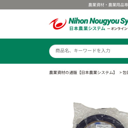
農業資材・農業用品
農業資材の通販【日本農業システム】
>
包