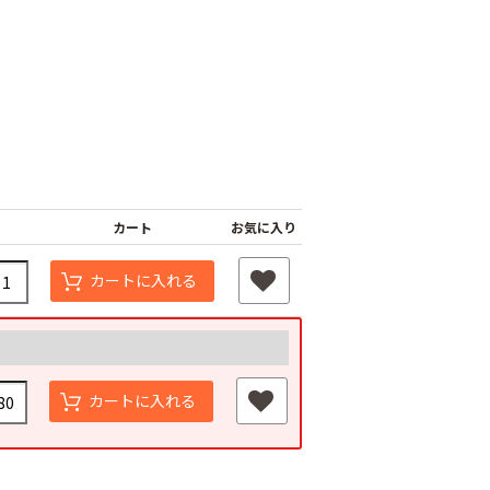
カート
お気に入り
イ 野菜結束
ニチバンバックシ
セキスイ 野菜結束
カートに入れる
プ 緑
ーラーBS-3200用
テープ 紫
開封紙テープ
80
￥940
￥1,350
カートに入れる