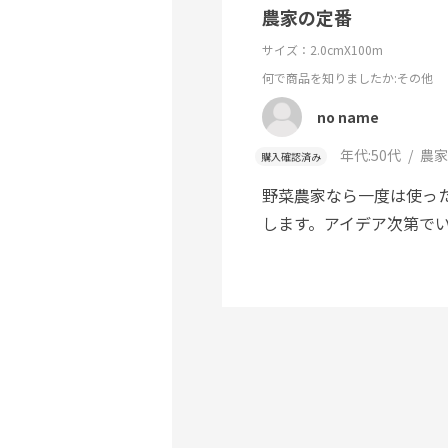
農家の定番
サイズ：2.0cmX100m
何で商品を知りましたか
:その他
no name
年代:
50代
農家
購入確認済み
野菜農家なら一度は使っ
します。アイデア次第で