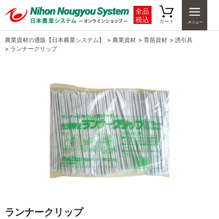
全品
税込
カート
農業資材の通販【日本農業システム】
>
農業資材
>
育苗資材
>
誘引具
>
ランナークリップ
ランナークリップ