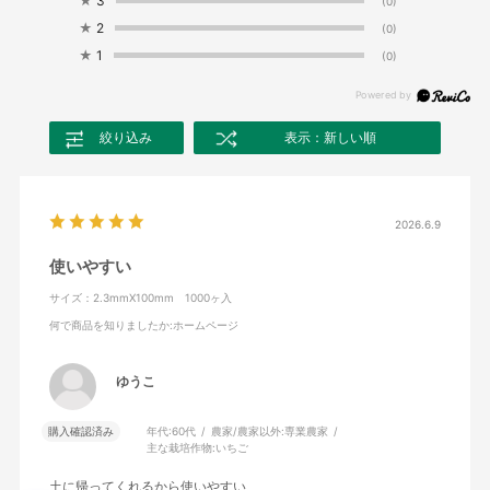
★
3
(0)
★
2
(0)
★
1
(0)
絞り込み
表示：新しい順
2026.6.9
使いやすい
サイズ：2.3mmX100mm 1000ヶ入
何で商品を知りましたか
:ホームページ
ゆうこ
購入確認済み
年代:
60代
農家/農家以外:
専業農家
主な栽培作物:
いちご
土に帰ってくれるから使いやすい