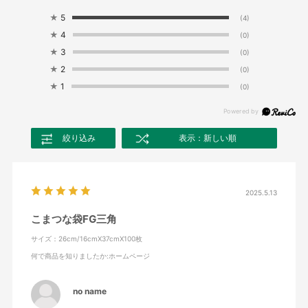
★
5
(4)
★
4
(0)
★
3
(0)
★
2
(0)
★
1
(0)
絞り込み
表示：新しい順
2025.5.13
こまつな袋FG三角
サイズ：26cm/16cmX37cmX100枚
何で商品を知りましたか
:ホームページ
no name