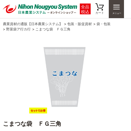
全品
税込
カート
農業資材の通販【日本農業システム】
>
包装・販促資材
>
袋・包装
>
野菜袋ア行カ行
>
こまつな袋 ＦＧ三角
こまつな袋 ＦＧ三角