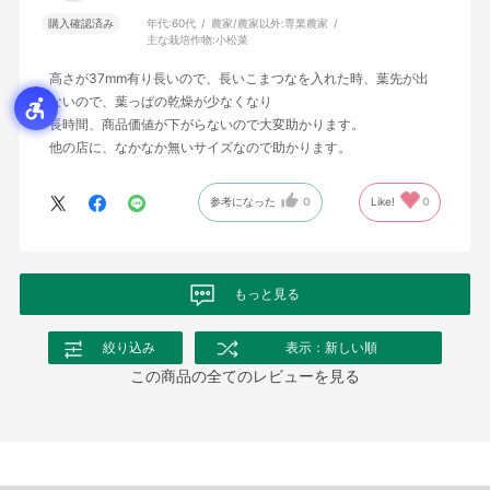
購入確認済み
年代:
60代
農家/農家以外:
専業農家
主な栽培作物:
小松菜
高さが37mm有り長いので、長いこまつなを入れた時、葉先が出
ないので、葉っぱの乾燥が少なくなり
長時間、商品価値が下がらないので大変助かります。
他の店に、なかなか無いサイズなので助かります。
参考になった
0
Like!
0
もっと見る
絞り込み
表示：新しい順
この商品の全てのレビューを見る