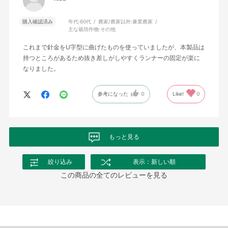
購入確認済み
年代:
60代
農家/農家以外:
兼業農家
主な栽培作物:
その他
これまで針金をU字型に曲げたものを使っていましたが、本製品は
持つところがあるため抜き差しがしやすくランナーの固定が楽に
なりました。
参考になった
0
Like!
0
もっと見る
絞り込み
表示：新しい順
この商品の全てのレビューを見る