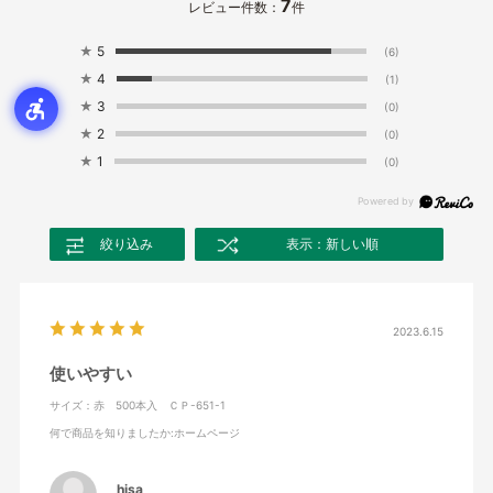
7
レビュー件数：
件
★
5
(6)
★
4
(1)
★
3
(0)
★
2
(0)
★
1
(0)
絞り込み
表示：新しい順
2023.6.15
使いやすい
サイズ：赤 500本入 ＣＰ-651-1
何で商品を知りましたか
:ホームページ
hisa