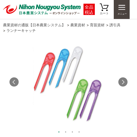
全品
税込
カート
農業資材の通販【日本農業システム】
>
農業資材
>
育苗資材
>
誘引具
>
ランナーキャッチ