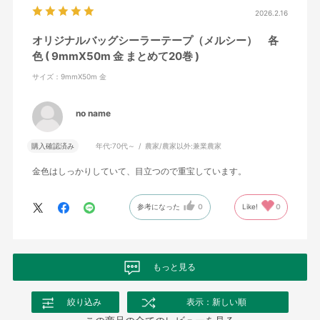
2026.2.16
オリジナルバッグシーラーテープ（メルシー） 各
色 ( 9mmX50m 金 まとめて20巻 )
サイズ：9mmX50m 金
no name
購入確認済み
年代:
70代～
農家/農家以外:
兼業農家
金色はしっかりしていて、目立つので重宝しています。
参考になった
0
Like!
0
もっと見る
絞り込み
表示：新しい順