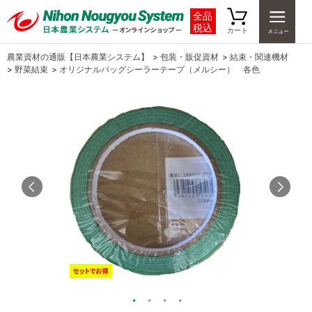
全品
税込
カート
農業資材の通販【日本農業システム】
>
包装・販促資材
>
結束・関連機材
>
野菜結束
>
オリジナルバッグシーラーテープ（メルシー） 各色