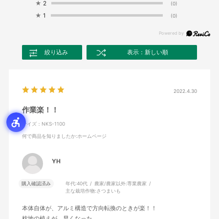
★
2
(0)
★
1
(0)
絞り込み
表示：新しい順
2022.4.30
作業楽！！
サイズ：NKS-1100
何で商品を知りましたか
:ホームページ
YH
購入確認済み
年代:
40代
農家/農家以外:
専業農家
主な栽培作物:
さつまいも
本体自体が、アルミ構造で方向転換のときが楽！！
枕地の植えが、早くなった。