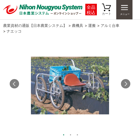
全品
税込
カート
農業資材の通販【日本農業システム】
>
農機具
>
運搬
>
アルミ台車
>
ナエッコ