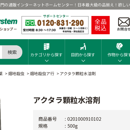
専門の通販インターネットホームセンター！日本最大級の品揃え！欲しい
全品
税込
お問合
検索
カテゴリから探す
目的から探す
作物から探
薬
>
畑地殺虫
>
畑地殺虫ア行
>
アクタラ顆粒水溶剤
アクタラ顆粒水溶剤
商品番号
0201000910102
規格
500g