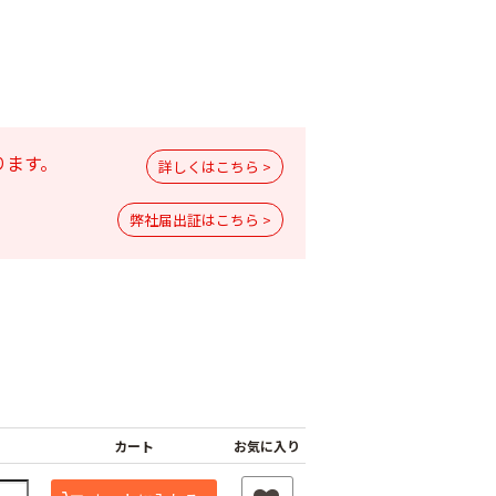
ります。
詳しくはこちら >
弊社届出証はこちら >
バソンフロアブ
サンクリスタル乳剤
ダイアジノン粒剤５
￥2,970
￥1,980
10
カート
お気に入り