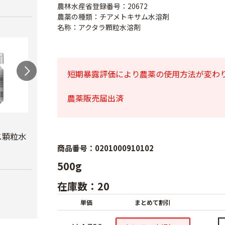
農林水産省登録番号：20672
農薬の種類：チアメトキサム水溶剤
名称：アクタラ顆粒水溶剤
短期暴露評価により農薬の使用方法が変わ
農薬販売届出済
スミチオン乳剤
オルトラン粒剤
プレ
ル5
ス顆粒水
￥1,650
￥2,920
商品番号：0201000910102
￥5,6
500g
在庫数：20
単価
まとめて割引