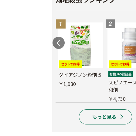
ブ
サンクリスタル乳剤
ダイアジノン粒剤５
スピノエー
￥2,970
￥1,980
和剤
￥4,730