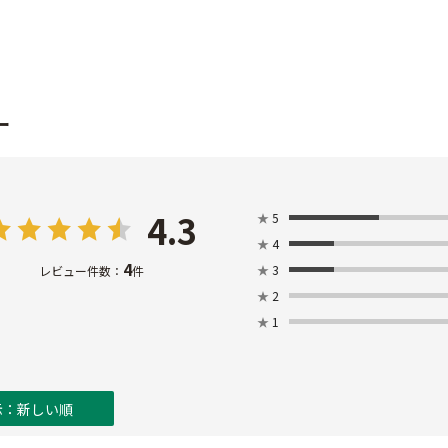
ー
4.3
★
5
★
4
4
★
3
レビュー件数：
件
★
2
★
1
示：新しい順