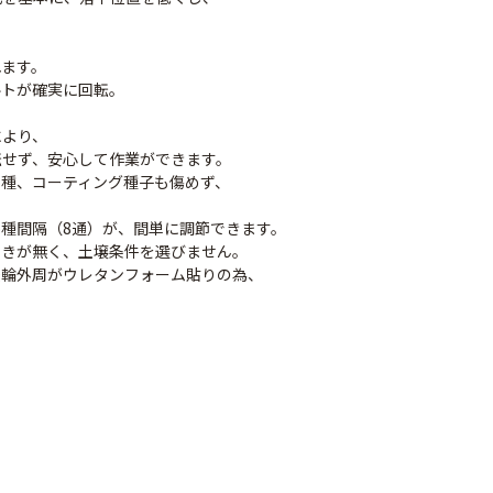
！
れます。
ルトが確実に回転。
により、
転せず、安心して作業ができます。
し種、コーティング種子も傷めず、
種間隔（8通）が、間単に調節できます。
つきが無く、土壌条件を選びません。
菜播種機 ク
ごんべえ部品 リン
野菜播種機ごんべえ
後輪外周がウレタンフォーム貼りの為、
シーダ AP-1
クカセット
一条用 HS-801
800
￥4,580
￥61,800