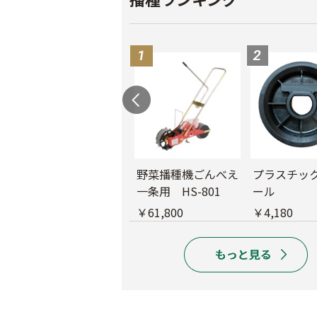
ごんべえ部品 リン
野菜播種機ごんべえ
プラスチッ
クカセット
一条用 HS-801
ール
￥4,580
￥61,800
￥4,180