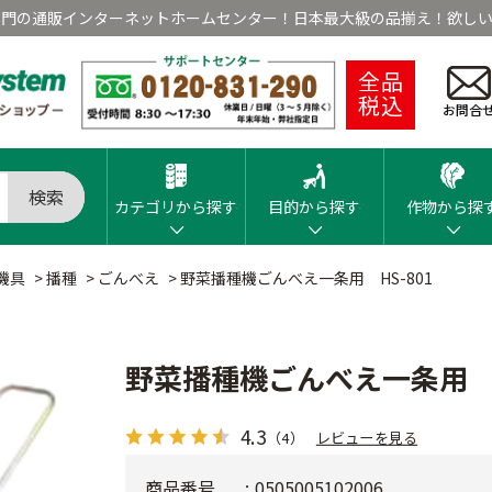
専門の通販インターネットホームセンター！日本最大級の品揃え！欲しい
全品
税込
お問合
検索
カテゴリから探す
目的から探す
作物から探
機具
>
播種
>
ごんべえ
>
野菜播種機ごんべえ一条用 HS-801
野菜播種機ごんべえ一条用 H
4.3
（4）
レビューを見る
商品番号
0505005102006