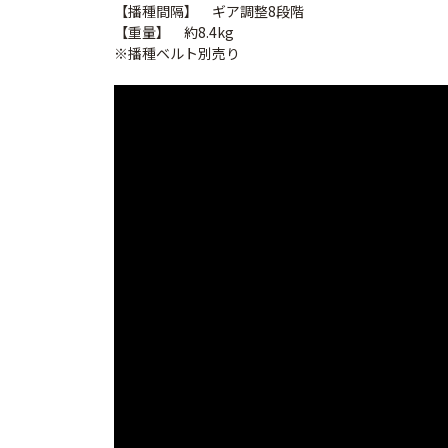
【播種間隔】 ギア調整8段階
【重量】 約8.4kg
※播種ベルト別売り