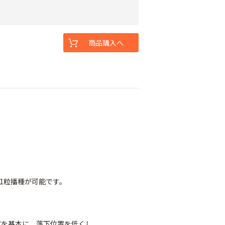
商品購入へ
。
1粒播種が可能です。
式を基本に、落下位置を低くし、