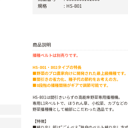
規格
HS-801
商品説明
播種ベルトは別売りです。
HS-801・802タイプの特長
■野菜のプロ農家向けに開発された最上級機種です
■間引きの省力化、種子代の節約をお考えの方。
■8段階の播種間隔がギアで調節可能です。
HS-801は間引きいらずの高能率野菜専用播種機。
専用L1Rベルトで、ほうれん草、小松菜、カブなどの
野菜播種機として細部にこだわった逸品です。
【特徴】
■繰り出し部は“ごんべえ”独自のベルト繰り出し方