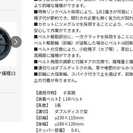
より的確な播種ができます。
■特殊リンクベルト採用により、1点1播きが可能に
種子代が節約でき、間引きの必要も無く省力化が図
■カセットにツメグルマを採用することにより、ベ
安心して作業ができます。
■ベルト駆動部分に、一方クラッチを採用すること
ベルト駆動輪（前輪）が逆転した場合にベルトは回
■ベルトの交換により、小粒種子（カブ等）、芽出
高精度に播種ができます。
■ベルト角度の調節と付属ギアの交換で、播種量と播
■溝切りはダブルディスクの為、草や堆肥のからみ
ク播種ロ
ごんべえ部品 L1R
ごんべえ部品 エン
人力野
■前輪に大径車輪、スパイク付きで土を選ばず、前
ベルト
ドレスベルト
リーン
土の付着が有りません。
￥2,780
￥2,580
￥69,
【適用作物】 そ菜類
【装着ベルト】L1Rベルト
【条数】 1条
【溝切】 ダブルディスク型
【前輪】 φ230×110mm
【後輪】 φ180×120mm
【ホッパー容量】 0.4Ｌ