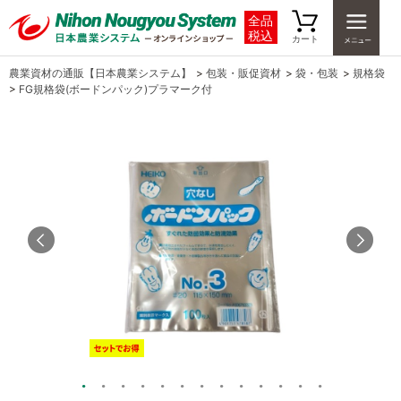
全品
税込
カート
農業資材の通販【日本農業システム】
>
包装・販促資材
>
袋・包装
>
規格袋
>
FG規格袋(ボードンパック)プラマーク付