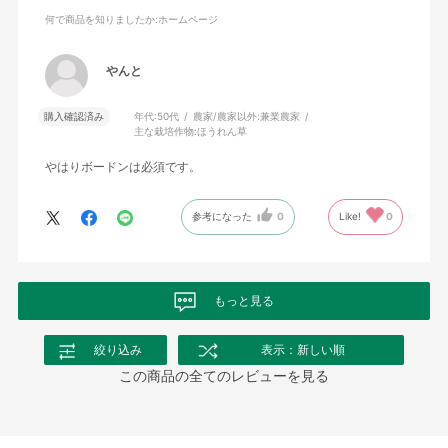
何で商品を知りましたか
:ホームページ
やんと
購入確認済み
年代:
50代
農家/農家以外:
兼業農家
主な栽培作物:
ほうれん草
やはりボードンは必須です。
参考になった
0
Like!
0
もっと見る
絞り込み
表示：新しい順
この商品の全てのレビューを見る