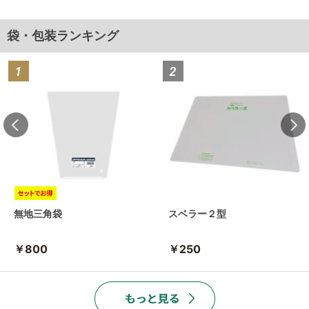
袋・包装ランキング
無地三角袋
スベラー２型
￥800
￥250