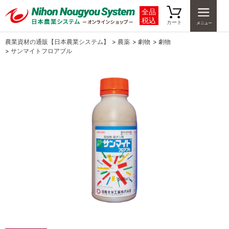
全品
税込
カート
農業資材の通販【日本農業システム】
>
農薬
>
劇物
>
劇物
>
サンマイトフロアブル