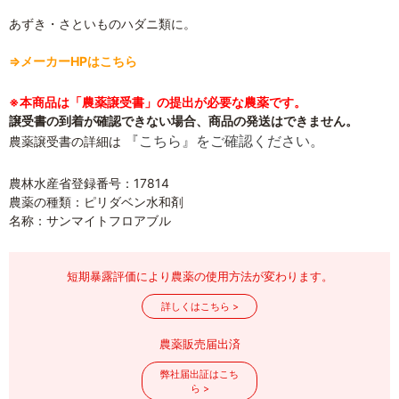
あずき・さといものハダニ類に。
⇒メーカーHPはこちら
※本商品は「農薬譲受書」の提出が必要な農薬です。
譲受書の到着が確認できない場合、商品の発送はできません。
『こちら』をご確認ください。
農薬譲受書の詳細は
農林水産省登録番号：17814
農薬の種類：ピリダベン水和剤
名称：サンマイトフロアブル
短期暴露評価により農薬の使用方法が変わります。
詳しくはこちら >
農薬販売届出済
弊社届出証はこち
ら >