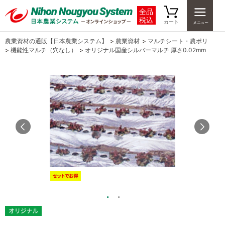
全品
税込
カート
農業資材の通販【日本農業システム】
>
農業資材
>
マルチシート・農ポリ
>
機能性マルチ（穴なし）
>
オリジナル国産シルバーマルチ 厚さ0.02mm