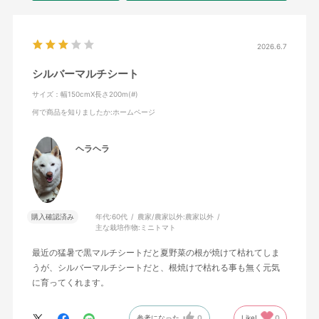
2026.6.7
シルバーマルチシート
サイズ：幅150cmX長さ200m(#)
何で商品を知りましたか
:ホームページ
ヘラヘラ
購入確認済み
年代:
60代
農家/農家以外:
農家以外
主な栽培作物:
ミニトマト
最近の猛暑で黒マルチシートだと夏野菜の根が焼けて枯れてしま
うが、シルバーマルチシートだと、根焼けで枯れる事も無く元気
に育ってくれます。
参考になった
0
Like!
0