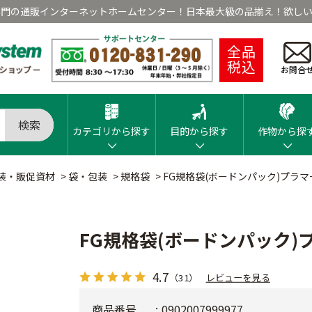
専門の通販インターネットホームセンター！日本最大級の品揃え！欲しい
全品
税込
お問合
検索
カテゴリから探す
目的から探す
作物から探
装・販促資材
>
袋・包装
>
規格袋
>
FG規格袋(ボードンパック)プラマ
FG規格袋(ボードンパック)
4.7
（31）
レビューを見る
商品番号
0902007999977