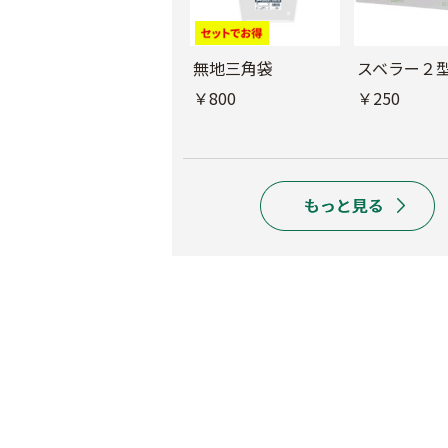
防曇三角袋 みず菜
無地三角袋
スベラー２
￥1,120
￥800
￥250