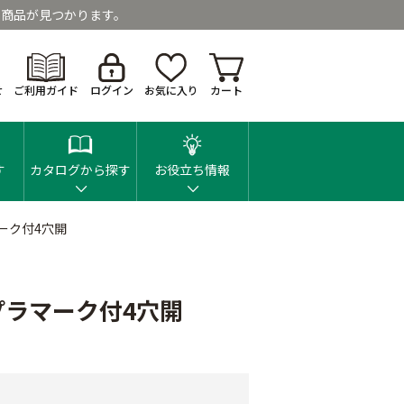
商品が見つかります。
せ
ご利用ガイド
ログイン
お気に入り
カート
す
カタログから探す
お役立ち情報
ーク付4穴開
プラマーク付4穴開