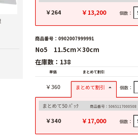
￥13,200
￥264
個数：
型
防曇新鮮野菜袋
FG規格袋(ボードン
FG 
パック)プラマーク
用袋
￥990
付4穴開
￥790
商品番号：0902007999991
￥280
No5 11.5cm×30cm
在庫数：138
単価
まとめて割引
￥360
まとめて割引
個数：
まとめて50 ﾊﾟｯｸ
商品番号：5065117000508
￥17,000
￥340
個数：