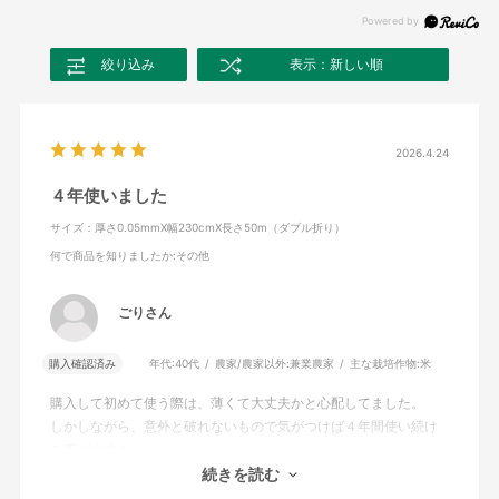
絞り込み
表示：新しい順
2026.4.24
４年使いました
サイズ：厚さ0.05mmX幅230cmX長さ50m（ダブル折り）
何で商品を知りましたか
:その他
ごりさん
購入確認済み
年代:
40代
農家/農家以外:
兼業農家
主な栽培作物:
米
購入して初めて使う際は、薄くて大丈夫かと心配してました。
しかしながら、意外と破れないもので気がつけば４年間使い続け
る事が出来ました。
流石にボロボロになってきたので、今年は新調しました。
続きを読む