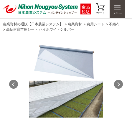
全品
税込
カート
農業資材の通販【日本農業システム】
>
農業資材
>
農用シート
>
不織布
>
高反射育苗用シート ハイホワイトシルバー