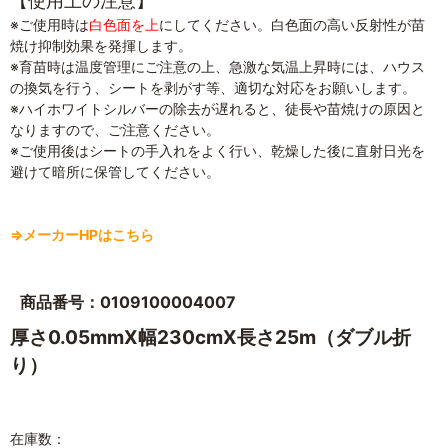
【使用上の注意】
※ご使用時は
白色面を上
にしてください。白色面の高い反射性が苗
焼け抑制効果を発揮します。
※育苗時は温度管理にご注意の上、急激な気温上昇時には、ハウス
の換気を行う、シートを剥がす等、適切な対応をお願いします。
※ハイホワイトシルバーの除去が遅れると、徒長や苗焼けの原因と
なりますので、ご注意ください。
※ご使用後はシートの手入れをよく行い、乾燥した後に直射日光を
避けて暗所に保管してください。
⇒メーカーHPはこちら
商品番号：0109100004007
厚さ0.05mmX幅230cmX長さ25m（ダブル折
り）
在庫数：