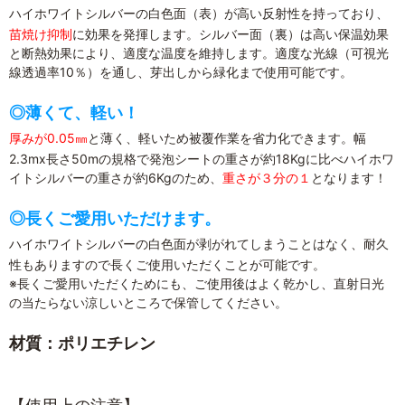
ハイホワイトシルバーの白色面（表）が高い反射性を持っており、
苗焼け抑制
に効果を発揮します。シルバー面（裏）は高い保温効果
と断熱効果により、適度な温度を維持します。適度な光線（可視光
線透過率10％）を通し、芽出しから緑化まで使用可能です。
◎薄くて、軽い！
厚みが0.05㎜
と薄く、軽いため被覆作業を省力化できます。幅
2.3mx長さ50mの規格で発泡シートの重さが約18Kgに比べハイホワ
イトシルバーの重さが約6Kgのため、
重さが３分の１
となります！
◎長くご愛用いただけます。
ハイホワイトシルバーの白色面が剥がれてしまうことはなく、耐久
性もありますので長くご使用いただくことが可能です。
※長くご愛用いただくためにも、ご使用後はよく乾かし、直射日光
の当たらない涼しいところで保管してください。
材質：ポリエチレン