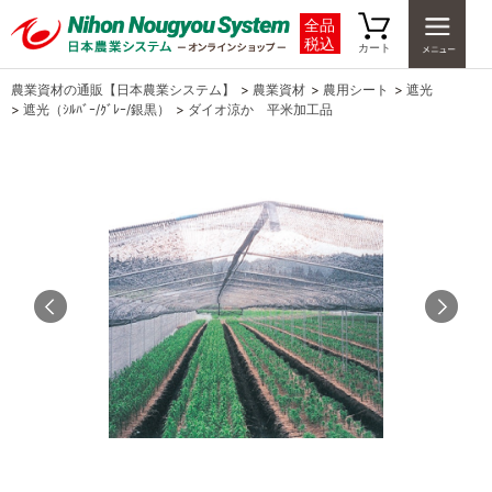
全品
税込
カート
農業資材の通販【日本農業システム】
>
農業資材
>
農用シート
>
遮光
>
遮光（ｼﾙﾊﾞｰ/ｸﾞﾚｰ/銀黒）
>
ダイオ涼か 平米加工品