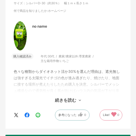
サイズ：シルバーD-30（約30％） 幅１ｍｘ長さ１ｍ
何で商品を知りましたか
:ホームページ
no name
購入確認済み
年代:
30代
農家/農家以外:
専業農家
主な栽培作物:
いちご
色々な種類からダイオネット涼か30%を選んだ理由は、遮光無し
は強すぎる太陽光でイチゴの色が進み過ぎたり、焼けたり、地面
に接する場所が煮えたりしたため購入を決意。シルバーでメッシ
ュ構造なので通気性が良く風が吹けばハウス内の気温が下がり非
常に作業がしやすくなた。
続きを読む
また上記に上げたイチゴの果実に出る障害は完全に消えて規格内
の商品が増えたため良い設備投資になった。
参考になった
0
Like!
0
以上より星5つで評価します。