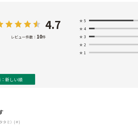
4.7
★
5
★
4
10
★
3
レビュー件数：
件
★
2
★
1
示：新しい順
す
タタミ）(＃)