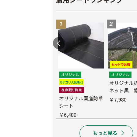
遮光ネットチタンホ
オリジナル
ワイト 幅6m
ネット黒 幅
m
オリジナル国産防草
￥39,800
￥7,980
シート
￥6,480