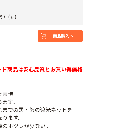
ミ）(＃)
商品購入へ
ンド商品は安心品質とお買い得価格
を実現
ちます。
れまでの黒・銀の遮光ネットを
なります。
時のホツレが少ない。