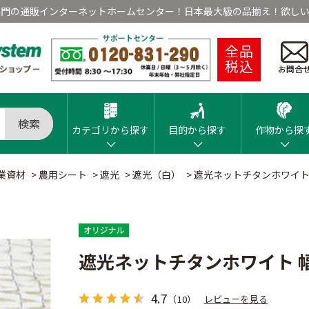
専門の通販インターネットホームセンター！日本最大級の品揃え！欲しい
全品
税込
お問合
検索
カテゴリから探す
目的から探す
作物から探
業資材
>
農用シート
>
遮光
>
遮光（白）
>
遮光ネットチタンホワイト
遮光ネットチタンホワイト 
4.7
（10）
レビューを見る