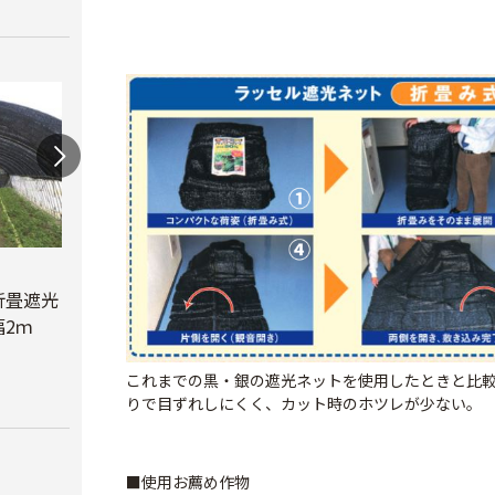
蝶型パンチ
折畳遮光
オリジナル折畳遮光
￥3,480
2ｍ
ネット黒 幅6ｍ
べたが
￥23,780
￥6,6
これまでの黒・銀の遮光ネットを使用したときと比
りで目ずれしにくく、カット時のホツレが少ない。
■使用お薦め作物