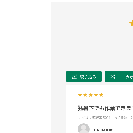
絞り込み
表
猛暑下でも作業できま
サイズ：遮光率50％ 長さ50m（
no name