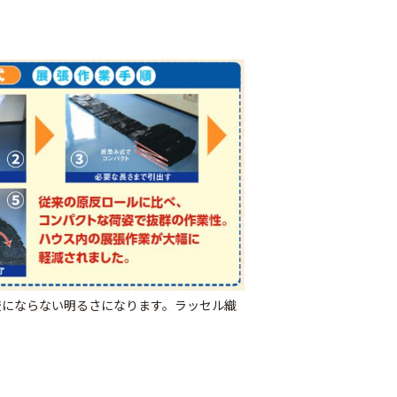
遮光ネットチタンホ
ワイト 幅6m
け一発 200m
オリジナル国産防草
￥39,800
80
シート
較にならない明るさになります。ラッセル織
￥6,480