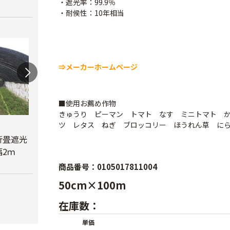
・遮光率：99.9％
・耐侯性：10年相当
⇒メーカーホームページ
■使用お薦め作物
きゅうり ピーマン トマト なす ミニトマト 
ツ レタス ねぎ ブロッコリー ほうれん草 に
蝶型パンチ
折畳遮光
オリジナル折畳遮光
￥3,480
2ｍ
ネット黒 幅6ｍ
べたが
￥23,780
商品番号：0105017811004
￥6,6
50cm×100m
在庫数：
単価