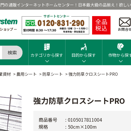
専門の通販インターネットホームセンター！日本最大級の品揃え！欲しい
全品
税込
お問合
検索
カテゴリから探す
目的から探す
作物から探
業資材
>
農用シート
>
防草シート
>
強力防草クロスシートPRO
強力防草クロスシートPRO
商品番号
0105017811004
規格
50cm×100m