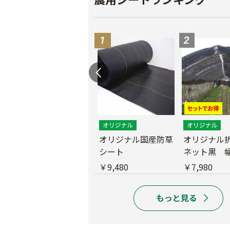
遮光ネットチタンホ
オリジナル国産防草
オリジナル
ワイト 幅6m
シート
ネット黒 幅
m
￥39,800
￥9,480
￥7,980