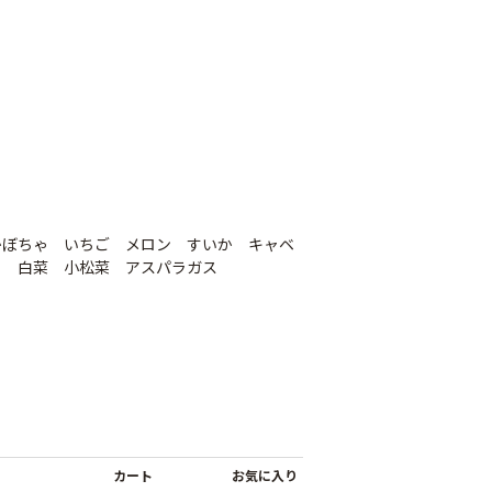
かぼちゃ いちご メロン すいか キャベ
ら 白菜 小松菜 アスパラガス
遮光ネットチタンホ
オリジナル国産防草
ワイト 幅6m
シート
け一発 200m
￥39,800
￥9,480
80
カート
お気に入り