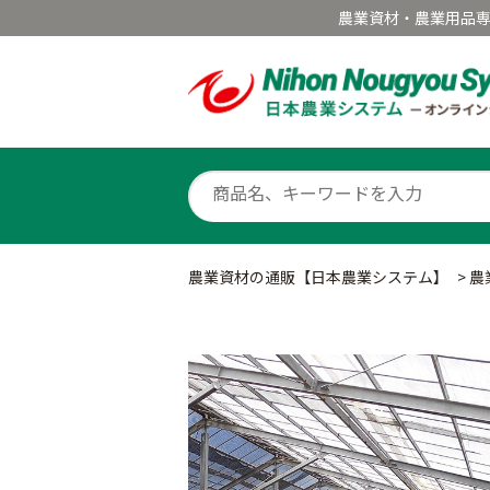
農業資材・農業用品
農業資材の通販【日本農業システム】
>
農