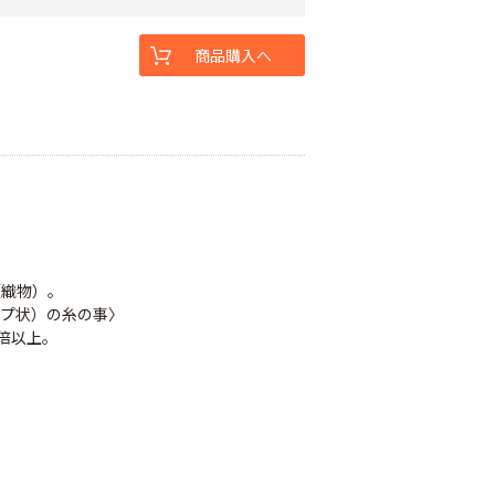
商品購入へ
（織物）。
プ状）の糸の事〉
倍以上。