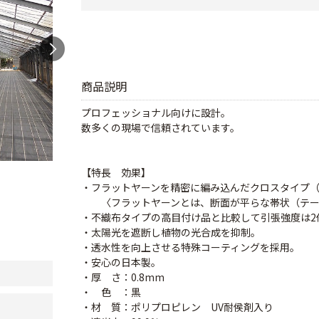
商品説明
プロフェッショナル向けに設計。
数多くの現場で信頼されています。
【特長 効果】
・フラットヤーンを精密に編み込んだクロスタイプ
〈フラットヤーンとは、断面が平らな帯状（テー
・不織布タイプの高目付け品と比較して引張強度は2
・太陽光を遮断し植物の光合成を抑制。
・透水性を向上させる特殊コーティングを採用。
・安心の日本製。
・厚 さ：0.8mm
・ 色 ：黒
・材 質：ポリプロピレン UV耐侯剤入り