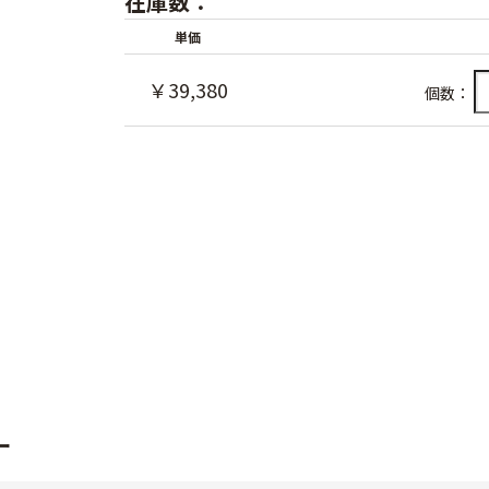
在庫数：
単価
￥39,380
個数：
ー