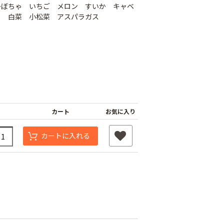
かぼちゃ いちご メロン すいか キャベ
ら 白菜 小松菜 アスパラガス
カート
お気に入り
遮光ネットチタンホ
オリジナル国産防草
カートに入れる
ワイト 幅6m
シート
け一発 200m
￥39,800
￥9,480
80