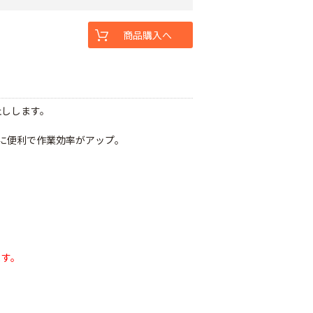
商品購入へ
止しします。
列に便利で作業効率がアップ。
ます。