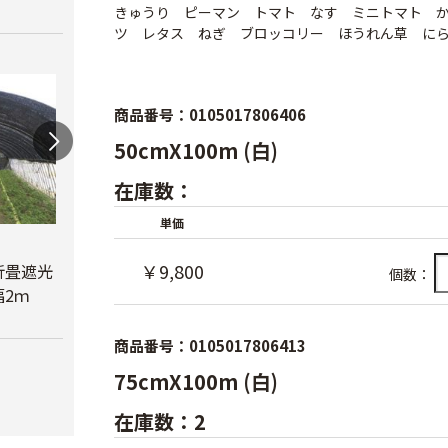
きゅうり ピーマン トマト なす ミニトマト 
ツ レタス ねぎ ブロッコリー ほうれん草 に
商品番号：0105017806406
50cmX100m (白)
在庫数：
単価
蝶型パンチ
￥9,800
折畳遮光
オリジナル折畳遮光
￥3,480
個数：
2ｍ
ネット黒 幅6ｍ
べたが
￥23,780
￥6,6
商品番号：0105017806413
75cmX100m (白)
在庫数：2