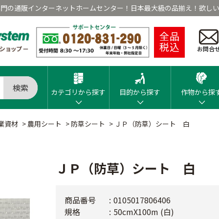
専門の通販インターネットホームセンター！日本最大級の品揃え！欲しい
全品
税込
お問合
検索
カテゴリから探す
目的から探す
作物から探
業資材
>
農用シート
>
防草シート
>
ＪＰ（防草）シート 白
ＪＰ（防草）シート 白
商品番号
0105017806406
規格
50cmX100m (白)