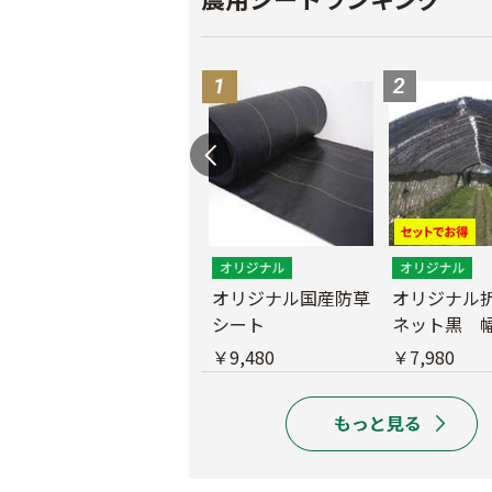
遮光ネットチタンホ
オリジナル国産防草
オリジナル
ワイト 幅6m
シート
ネット黒 幅
m
￥39,800
￥9,480
￥7,980