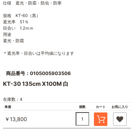
仕様 遮光・防霜・防虫・防寒
規格 KT-60（黒）
遮光率 51％
目合い 1.2ｍｍ
用途
遮光・防霜
＊遮光率・目合いは平均値になります
商品番号：0105005903506
KT-30 135cm X100M 白
在庫数：4
単価
個数
カート
お気に入り
￥13,800