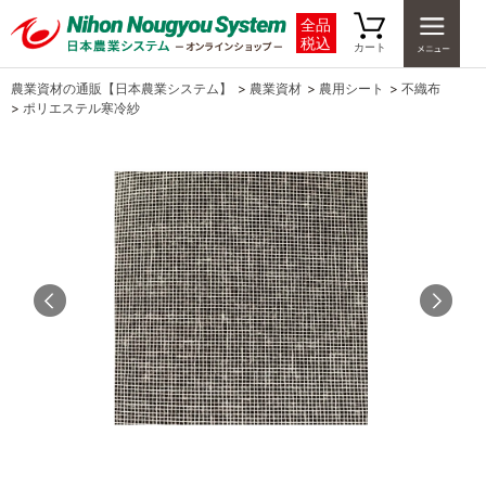
全品
税込
カート
農業資材の通販【日本農業システム】
>
農業資材
>
農用シート
>
不織布
>
ポリエステル寒冷紗