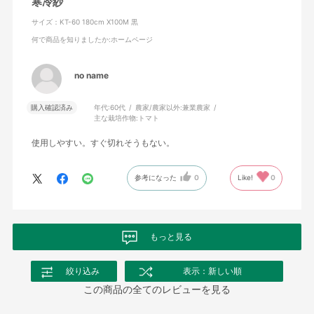
寒冷紗
サイズ：KT-60 180cm X100M 黒
何で商品を知りましたか
:ホームページ
no name
購入確認済み
年代:
60代
農家/農家以外:
兼業農家
主な栽培作物:
トマト
使用しやすい。すぐ切れそうもない。
参考になった
0
Like!
0
もっと見る
絞り込み
表示：新しい順
この商品の全てのレビューを見る