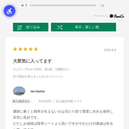
★
1
(0)
絞り込み
表示：新しい順
2023.5.6
大変気に入ってます
サイズ：75cm×100m 銀×銀 抗菌剤入り
何で商品を知りましたか
:ホームページ
no name
購入確認済み
年代:
60代
主な栽培作物:
トマト
通路に敷くと雑草が生えないのは当たり前で適度に水分も保持し
非常に良好です。
だだしお値段は除草シートより高いですがそれだけの価値は有る