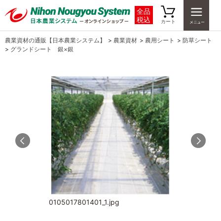
全品
税込
カート
農業資材の通販【日本農業システム】
>
農業資材
>
農用シート
>
防草シート
>
グランドシート 銀×銀
0105017801401_1.jpg