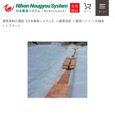
全品
税込
カート
農業資材の通販【日本農業システム】
>
農業資材
>
農用シート
>
不織布
>
ミラマット