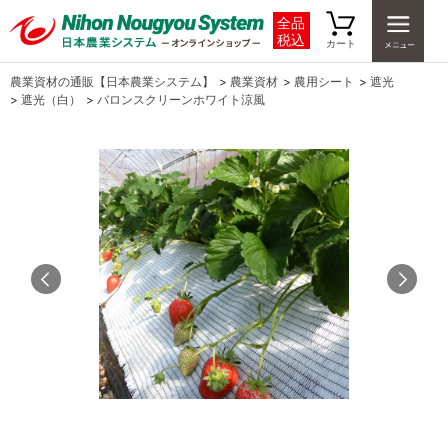
全品
税込
カート
農業資材の通販【日本農業システム】
>
農業資材
>
農用シート
>
遮光
>
遮光（白）
>
バロンスクリーンホワイト涼風