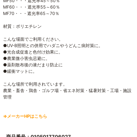
MF50・・・遮光率45～50％
MF60・・・遮光率55～60％
MF70・・・遮光率65～70％
材質：ポリエチレン
こんな場面でご利用ください。
●UV-B照明との併用でハダニやうどんこ病対策に。
●光合成促進と色付け効果に。
●農業微小害虫忌避に。
●薬剤散布後の液だまり防止に
●緩衝マットに。
こんな場所で利用されています。
農業・畜舎・鶏舎・ゴルフ場・省エネ対策・猛暑対策・工場・施設
管理
⇒メーカーHPはこちら
商品番号：0105017706027