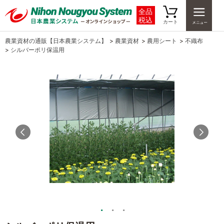
全品
税込
カート
農業資材の通販【日本農業システム】
>
農業資材
>
農用シート
>
不織布
>
シルバーポリ保温用