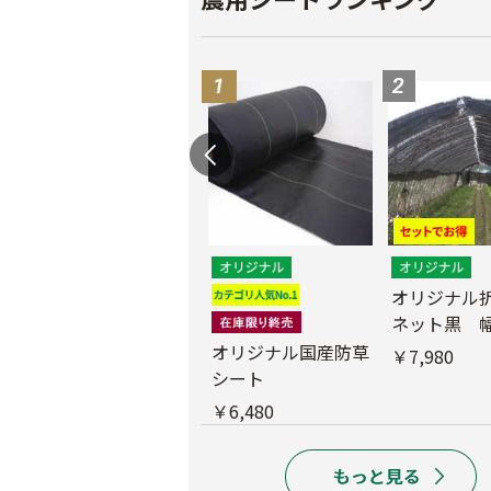
遮光ネットチタンホ
オリジナル
ワイト 幅6m
ネット黒 幅
m
オリジナル国産防草
￥39,800
￥7,980
シート
￥6,480