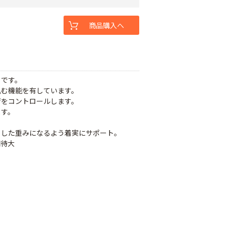
商品購入へ
トです。
込む機能を有しています。
育をコントロールします。
ます。
とした重みになるよう着実にサポート。
期待大