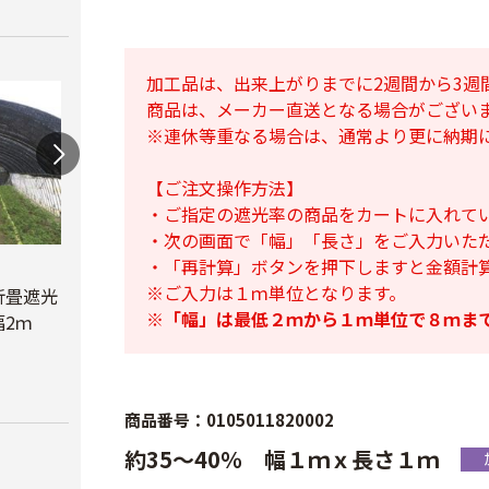
加工品は、出来上がりまでに2週間から3週
商品は、メーカー直送となる場合がござい
※連休等重なる場合は、通常より更に納期
【ご注文操作方法】
・ご指定の遮光率の商品をカートに入れて
・次の画面で「幅」「長さ」をご入力いた
・「再計算」ボタンを押下しますと金額計
蝶型パンチ
※ご入力は１ｍ単位となります。
折畳遮光
オリジナル折畳遮光
￥3,480
※
「幅」は最低２ｍから１ｍ単位で８ｍま
2ｍ
ネット黒 幅6ｍ
べたが
￥23,780
￥6,6
商品番号：0105011820002
約35～40％ 幅１ｍｘ長さ１ｍ