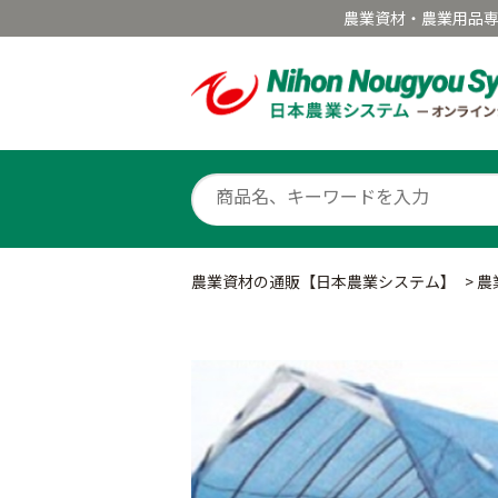
農業資材・農業用品
農業資材の通販【日本農業システム】
>
農