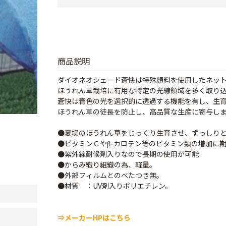
商品説明
ダイオネオシェード蒼快は特殊顔料を使用したネッ
ほうれん草栽培に有用な特定の光線領域を多く取り
蒼快は青色の光を選択的に透過する機能を有し、生
ほうれん草の徒長を防止し、高品質な生産に寄与し
●夏場のほうれん草をじっくり生育させ、ずっしり
●ビタミンＣやβ-カロテン等のビタミン類の増加に
●紫外線耐候剤入りなので長期の使用が可能
●からみ織り組織の為、軽量。
●外部フィルムとのべたつき無。
●材質 ：UV剤入りポリエチレン。
⇒メーカーHPはこちら