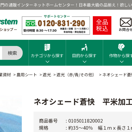
専門の通販インターネットホームセンター！日本最大級の品揃え！欲しい
全品
税込
お問合
検索
カテゴリから探す
目的から探す
作物から探
業資材
>
農用シート
>
遮光
>
遮光（赤/青/その他）
>
ネオシェード蒼
ネオシェード蒼快 平米加
商品番号
0105011820002
規格
約35～40％ 幅１ｍｘ長さ１