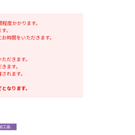
間程度かかります。
ます。
にお時間をいただきます。
いただきます。
だきます。
算されます。
遮光ネットチタンホ
でとなります。
ワイト 幅6m
け一発 200m
オリジナル国産防草
￥39,800
80
シート
￥6,480