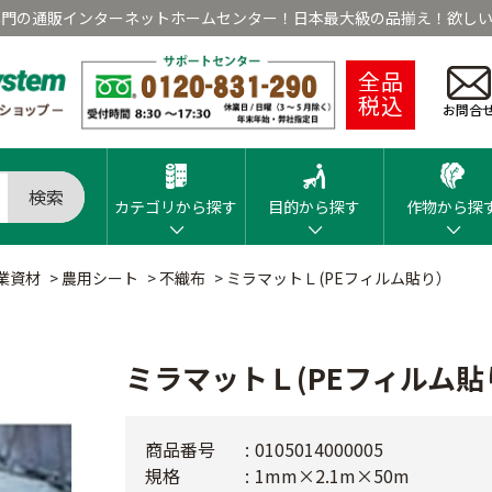
専門の通販インターネットホームセンター！日本最大級の品揃え！欲しい
全品
税込
お問合
検索
カテゴリから探す
目的から探す
作物から探
業資材
>
農用シート
>
不織布
>
ミラマットＬ(PEフィルム貼り）
ミラマットＬ(PEフィルム貼
商品番号
0105014000005
規格
1mm×2.1m×50m