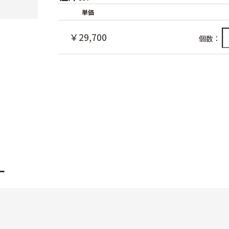
単価
￥29,700
個数：
ー