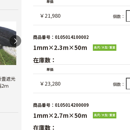
単価
￥21,980
個数：
商品番号：0105014100002
1mm×2.3m×50m
在庫数：
単価
蝶型パンチ
折畳遮光
オリジナル折畳遮光
￥3,480
￥23,280
個数：
2ｍ
ネット黒 幅6ｍ
べたが
￥23,780
￥6,6
商品番号：0105014200009
1mm×2.7m×50m
在庫数：