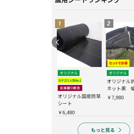
遮光ネットチタンホ
オリジナル
ワイト 幅6m
ネット黒 幅
m
オリジナル国産防草
￥39,800
￥7,980
シート
￥6,480