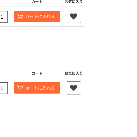
カート
お気に入り
カートに入れる
カート
お気に入り
遮光ネットチタンホ
カートに入れる
ワイト 幅6m
け一発 200m
オリジナル国産防草
￥39,800
80
シート
￥6,480