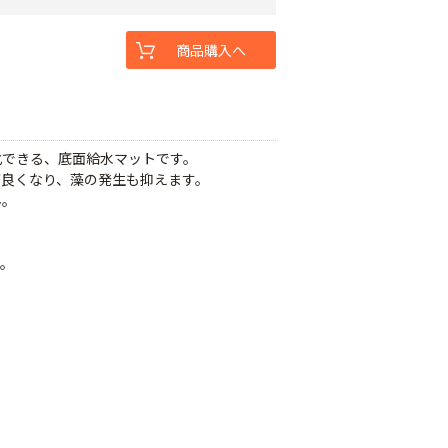
商品購入へ
化できる、底面給水マットです。
が良くなり、藻の発生も抑えます。
ん。
す。