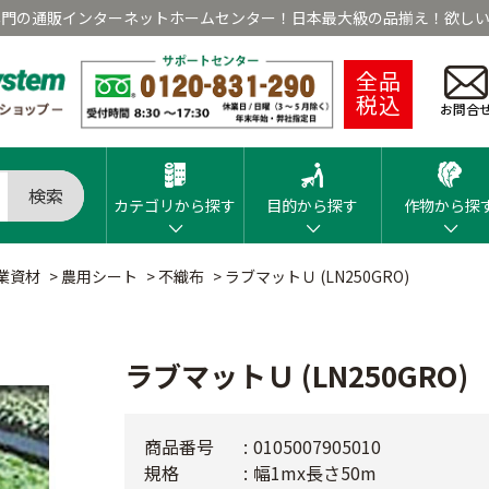
専門の通販インターネットホームセンター！日本最大級の品揃え！欲しい
全品
税込
お問合
検索
カテゴリから探す
目的から探す
作物から探
業資材
>
農用シート
>
不織布
>
ラブマットＵ (LN250GRO)
ラブマットＵ (LN250GRO)
商品番号
0105007905010
規格
幅1mx長さ50m