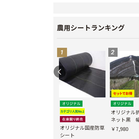
農用シートランキング
遮光ネットチタンホ
オリジナル
ワイト 幅6m
ネット黒 幅
m
オリジナル国産防草
￥39,800
￥7,980
シート