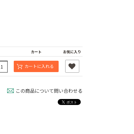
カート
お気に入り
カートに入れる
この商品について問い合わせる
遮光ネットチタンホ
ワイト 幅6m
け一発 200m
オリジナル国産防草
￥39,800
80
シート