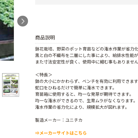
商品説明
鉢花栽培、野菜のポット育苗などの潅水作業が省力
黒と白の不織布を二層にした事により、給排水性能
また寸法安定性が良く、使用中に縮む事もありませ
＜特長＞
鉢の大小にかかわらず、ベンチを有効に利用できま
蛇口をひねるだけで簡単に潅水できます。
育苗箱に使用すると、均一な発芽が期待できます。
均一な潅水ができるので、生育ムラがなくなります。
潅水作業の省力化により、規模拡大が図れます。
製造メーカー：ユニチカ
⇒メーカーサイトはこちら