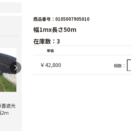
商品番号：0105007905010
幅1mx長さ50m
在庫数：3
単価
￥42,800
個数：
蝶型パンチ
折畳遮光
オリジナル折畳遮光
￥3,480
2ｍ
ネット黒 幅6ｍ
べたが
￥23,780
￥6,6