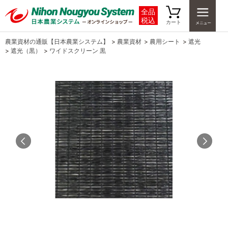
全品
税込
カート
農業資材の通販【日本農業システム】
>
農業資材
>
農用シート
>
遮光
>
遮光（黒）
>
ワイドスクリーン 黒