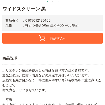
ワイドスクリーン 黒
商品番号
0105012130100
規格
幅2mX長さ50m 遮光率55～65%(#)
商品購入へ
商品説明
ポリエチレン繊維を使用した特殊な織り方の遮光資材です。
遮光は勿論、防霜・防風などの用途でお使いいただけます。
広幅でも継ぎ目がなく、特に傷みやすい耳部も横糸を二重に織り込
むことで
耐久力をアップさせています。
・平織
たて糸がまっすぐと入っているため、よこ糸が畳の目のように並