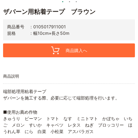
ザバーン用粘着テープ ブラウン
商品番号
0105017911001
規格
幅10cm×長さ50m
商品購入へ
商品説明
端部処理用粘着テープ
ザバーンを施工する際、必要に応じて端部処理を行います。
■使用お薦め作物
きゅうり ピーマン トマト なす ミニトマト かぼちゃ いち
ご メロン すいか キャベツ レタス ねぎ ブロッコリー ほ
うれん草 にら 白菜 小松菜 アスパラガス