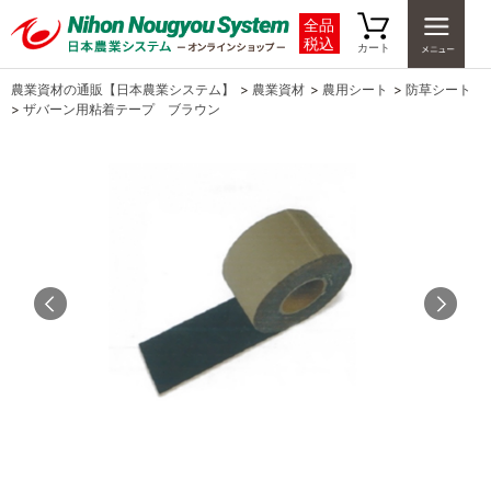
全品
税込
カート
農業資材の通販【日本農業システム】
>
農業資材
>
農用シート
>
防草シート
>
ザバーン用粘着テープ ブラウン