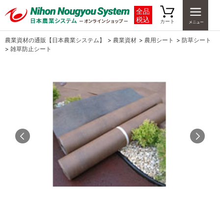
全品
税込
カート
農業資材の通販【日本農業システム】
>
農業資材
>
農用シート
>
防草シート
>
雑草防止シート