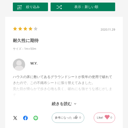
絞り込み
表示：新しい順
2020.11.29
耐久性に期待
サイズ：1m×50m
W.Y.
ハウスの床に敷いてあるグラウンドシートが長年の使用で破れて
きたので、この不織布シートに張り替えてみました。
見た目が滑らかで歩き心地も良く、破れにも強そうな感じがしま
す。
不織布の耐久性に期待してます。
続きを読む
グレーなどの明るめな色があればもっと良かったです。
参考になった
0
Like!
0