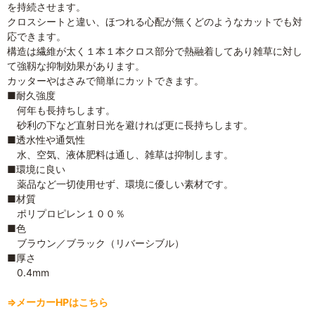
を持続させます。
クロスシートと違い、ほつれる心配が無くどのようなカットでも対
応できます。
構造は繊維が太く１本１本クロス部分で熱融着してあり雑草に対し
て強靱な抑制効果があります。
カッターやはさみで簡単にカットできます。
■耐久強度
何年も長持ちします。
砂利の下など直射日光を避ければ更に長持ちします。
■透水性や通気性
水、空気、液体肥料は通し、雑草は抑制します。
■環境に良い
薬品など一切使用せず、環境に優しい素材です。
■材質
ポリプロピレン１００％
■色
ブラウン／ブラック（リバーシブル）
■厚さ
0.4mm
⇒メーカーHPはこちら